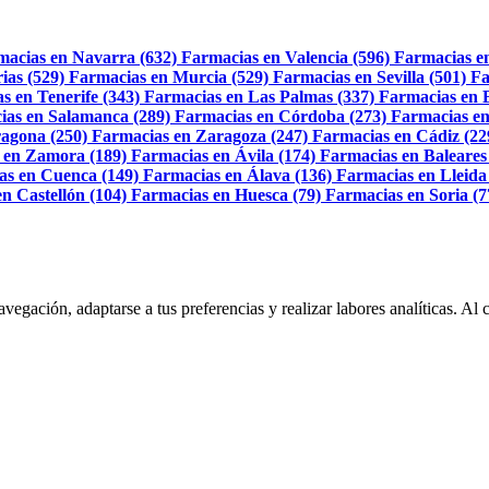
macias en Navarra (632)
Farmacias en Valencia (596)
Farmacias e
ias (529)
Farmacias en Murcia (529)
Farmacias en Sevilla (501)
Fa
s en Tenerife (343)
Farmacias en Las Palmas (337)
Farmacias en 
ias en Salamanca (289)
Farmacias en Córdoba (273)
Farmacias en
agona (250)
Farmacias en Zaragoza (247)
Farmacias en Cádiz (22
 en Zamora (189)
Farmacias en Ávila (174)
Farmacias en Baleares
as en Cuenca (149)
Farmacias en Álava (136)
Farmacias en Lleida
n Castellón (104)
Farmacias en Huesca (79)
Farmacias en Soria (7
navegación, adaptarse a tus preferencias y realizar labores analíticas. 