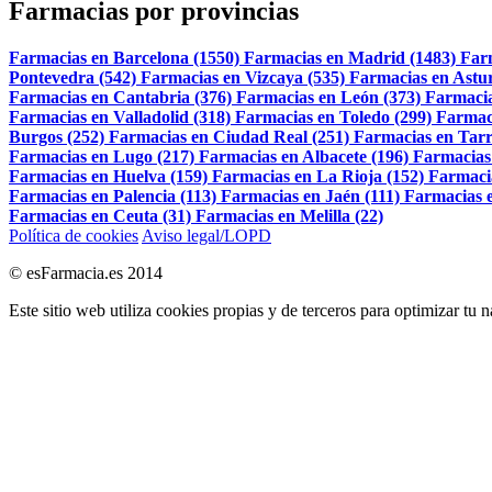
Farmacias por provincias
Farmacias en Barcelona (1550)
Farmacias en Madrid (1483)
Far
Pontevedra (542)
Farmacias en Vizcaya (535)
Farmacias en Astur
Farmacias en Cantabria (376)
Farmacias en León (373)
Farmacia
Farmacias en Valladolid (318)
Farmacias en Toledo (299)
Farmac
Burgos (252)
Farmacias en Ciudad Real (251)
Farmacias en Tarr
Farmacias en Lugo (217)
Farmacias en Albacete (196)
Farmacias
Farmacias en Huelva (159)
Farmacias en La Rioja (152)
Farmaci
Farmacias en Palencia (113)
Farmacias en Jaén (111)
Farmacias e
Farmacias en Ceuta (31)
Farmacias en Melilla (22)
Política de cookies
Aviso legal/LOPD
© esFarmacia.es 2014
Este sitio web utiliza cookies propias y de terceros para optimizar tu 