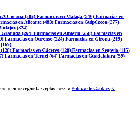
n A Coruña (582)
Farmacias en Málaga (546)
Farmacias en
rmacias en Alicante (483)
Farmacias en Guipúzcoa (377)
Badajoz (324)
 Granada (264)
Farmacias en Almería (258)
Farmacias en
9)
Farmacias en Ourense (224)
Farmacias en Girona (219)
 (167)
 (128)
Farmacias en Cáceres (120)
Farmacias en Segovia (115)
7)
Farmacias en Teruel (64)
Farmacias en Guadalajara (59)
Al continuar navegando aceptas nuestra
Política de Cookies
X