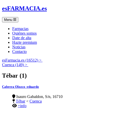
es
FARMACIA
.es
Menu
Farmacias
Quiénes somos
Date de alta
Hazte premium
Noticias
Contacto
esFarmacia.es (16512) >
Cuenca (149) >
Tébar (1)
Cabrera Olozco -eduardo
Isauro Gabaldon, S/n, 16710
Tébar
<
Cuenca
+info