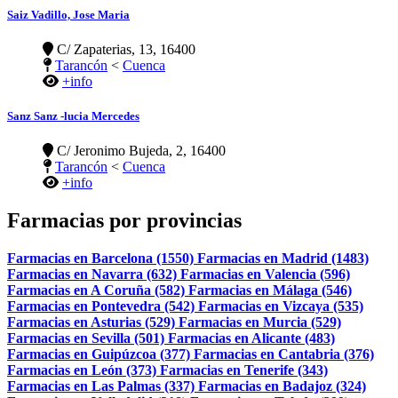
Saiz Vadillo, Jose Maria
C/ Zapaterias, 13, 16400
Tarancón
<
Cuenca
+info
Sanz Sanz -lucia Mercedes
C/ Jeronimo Bujeda, 2, 16400
Tarancón
<
Cuenca
+info
Farmacias por provincias
Farmacias en Barcelona (1550)
Farmacias en Madrid (1483)
Farmacias en Navarra (632)
Farmacias en Valencia (596)
Farmacias en A Coruña (582)
Farmacias en Málaga (546)
Farmacias en Pontevedra (542)
Farmacias en Vizcaya (535)
Farmacias en Asturias (529)
Farmacias en Murcia (529)
Farmacias en Sevilla (501)
Farmacias en Alicante (483)
Farmacias en Guipúzcoa (377)
Farmacias en Cantabria (376)
Farmacias en León (373)
Farmacias en Tenerife (343)
Farmacias en Las Palmas (337)
Farmacias en Badajoz (324)