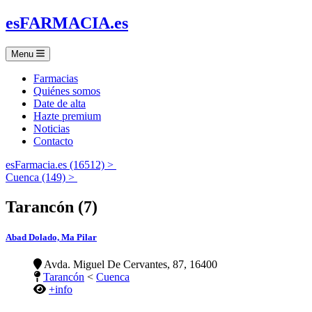
es
FARMACIA
.es
Menu
Farmacias
Quiénes somos
Date de alta
Hazte premium
Noticias
Contacto
esFarmacia.es (16512) >
Cuenca (149) >
Tarancón (7)
Abad Dolado, Ma Pilar
Avda. Miguel De Cervantes, 87, 16400
Tarancón
<
Cuenca
+info