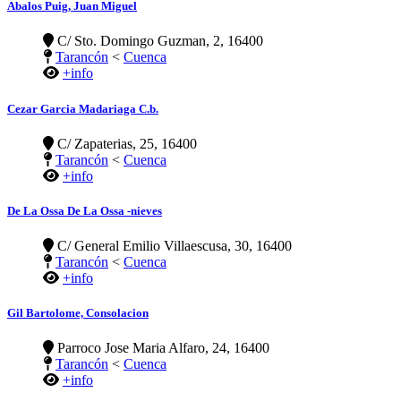
Abalos Puig, Juan Miguel
C/ Sto. Domingo Guzman, 2, 16400
Tarancón
<
Cuenca
+info
Cezar Garcia Madariaga C.b.
C/ Zapaterias, 25, 16400
Tarancón
<
Cuenca
+info
De La Ossa De La Ossa -nieves
C/ General Emilio Villaescusa, 30, 16400
Tarancón
<
Cuenca
+info
Gil Bartolome, Consolacion
Parroco Jose Maria Alfaro, 24, 16400
Tarancón
<
Cuenca
+info