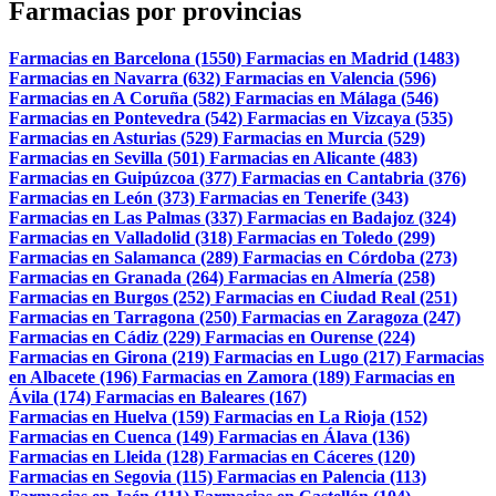
Farmacias por provincias
Farmacias en Barcelona (1550)
Farmacias en Madrid (1483)
Farmacias en Navarra (632)
Farmacias en Valencia (596)
Farmacias en A Coruña (582)
Farmacias en Málaga (546)
Farmacias en Pontevedra (542)
Farmacias en Vizcaya (535)
Farmacias en Asturias (529)
Farmacias en Murcia (529)
Farmacias en Sevilla (501)
Farmacias en Alicante (483)
Farmacias en Guipúzcoa (377)
Farmacias en Cantabria (376)
Farmacias en León (373)
Farmacias en Tenerife (343)
Farmacias en Las Palmas (337)
Farmacias en Badajoz (324)
Farmacias en Valladolid (318)
Farmacias en Toledo (299)
Farmacias en Salamanca (289)
Farmacias en Córdoba (273)
Farmacias en Granada (264)
Farmacias en Almería (258)
Farmacias en Burgos (252)
Farmacias en Ciudad Real (251)
Farmacias en Tarragona (250)
Farmacias en Zaragoza (247)
Farmacias en Cádiz (229)
Farmacias en Ourense (224)
Farmacias en Girona (219)
Farmacias en Lugo (217)
Farmacias
en Albacete (196)
Farmacias en Zamora (189)
Farmacias en
Ávila (174)
Farmacias en Baleares (167)
Farmacias en Huelva (159)
Farmacias en La Rioja (152)
Farmacias en Cuenca (149)
Farmacias en Álava (136)
Farmacias en Lleida (128)
Farmacias en Cáceres (120)
Farmacias en Segovia (115)
Farmacias en Palencia (113)