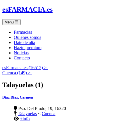
es
FARMACIA
.es
Menu
Farmacias
Quiénes somos
Date de alta
Hazte premium
Noticias
Contacto
esFarmacia.es (16512) >
Cuenca (149) >
Talayuelas (1)
Diaz Diaz, Carmen
Pso. Del Prado, 19, 16320
Talayuelas
<
Cuenca
+info