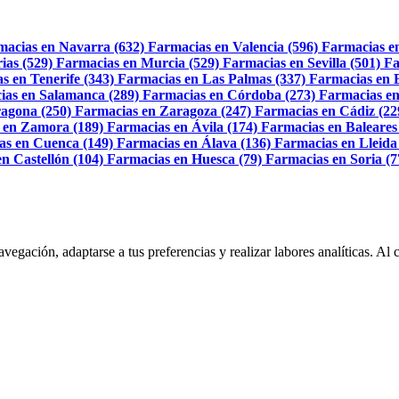
macias en Navarra (632)
Farmacias en Valencia (596)
Farmacias e
ias (529)
Farmacias en Murcia (529)
Farmacias en Sevilla (501)
Fa
s en Tenerife (343)
Farmacias en Las Palmas (337)
Farmacias en 
ias en Salamanca (289)
Farmacias en Córdoba (273)
Farmacias en
agona (250)
Farmacias en Zaragoza (247)
Farmacias en Cádiz (22
 en Zamora (189)
Farmacias en Ávila (174)
Farmacias en Baleares
as en Cuenca (149)
Farmacias en Álava (136)
Farmacias en Lleida
n Castellón (104)
Farmacias en Huesca (79)
Farmacias en Soria (7
navegación, adaptarse a tus preferencias y realizar labores analíticas. 