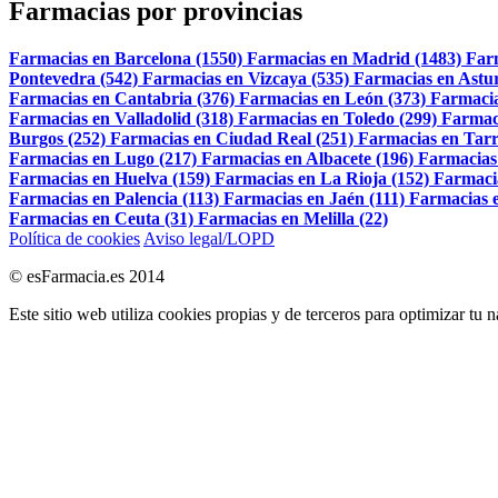
Farmacias por provincias
Farmacias en Barcelona (1550)
Farmacias en Madrid (1483)
Far
Pontevedra (542)
Farmacias en Vizcaya (535)
Farmacias en Astur
Farmacias en Cantabria (376)
Farmacias en León (373)
Farmacia
Farmacias en Valladolid (318)
Farmacias en Toledo (299)
Farmac
Burgos (252)
Farmacias en Ciudad Real (251)
Farmacias en Tarr
Farmacias en Lugo (217)
Farmacias en Albacete (196)
Farmacias
Farmacias en Huelva (159)
Farmacias en La Rioja (152)
Farmaci
Farmacias en Palencia (113)
Farmacias en Jaén (111)
Farmacias e
Farmacias en Ceuta (31)
Farmacias en Melilla (22)
Política de cookies
Aviso legal/LOPD
© esFarmacia.es 2014
Este sitio web utiliza cookies propias y de terceros para optimizar tu 