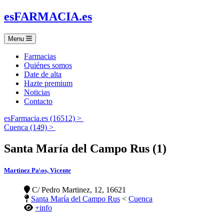
es
FARMACIA
.es
Menu
Farmacias
Quiénes somos
Date de alta
Hazte premium
Noticias
Contacto
esFarmacia.es (16512) >
Cuenca (149) >
Santa María del Campo Rus (1)
Martinez Pa\os, Vicente
C/ Pedro Martinez, 12, 16621
Santa María del Campo Rus
<
Cuenca
+info