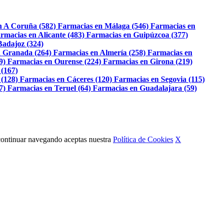
n A Coruña (582)
Farmacias en Málaga (546)
Farmacias en
rmacias en Alicante (483)
Farmacias en Guipúzcoa (377)
Badajoz (324)
 Granada (264)
Farmacias en Almería (258)
Farmacias en
9)
Farmacias en Ourense (224)
Farmacias en Girona (219)
 (167)
 (128)
Farmacias en Cáceres (120)
Farmacias en Segovia (115)
7)
Farmacias en Teruel (64)
Farmacias en Guadalajara (59)
Al continuar navegando aceptas nuestra
Política de Cookies
X