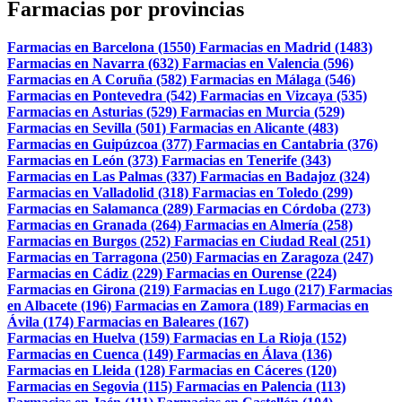
Farmacias por provincias
Farmacias en Barcelona (1550)
Farmacias en Madrid (1483)
Farmacias en Navarra (632)
Farmacias en Valencia (596)
Farmacias en A Coruña (582)
Farmacias en Málaga (546)
Farmacias en Pontevedra (542)
Farmacias en Vizcaya (535)
Farmacias en Asturias (529)
Farmacias en Murcia (529)
Farmacias en Sevilla (501)
Farmacias en Alicante (483)
Farmacias en Guipúzcoa (377)
Farmacias en Cantabria (376)
Farmacias en León (373)
Farmacias en Tenerife (343)
Farmacias en Las Palmas (337)
Farmacias en Badajoz (324)
Farmacias en Valladolid (318)
Farmacias en Toledo (299)
Farmacias en Salamanca (289)
Farmacias en Córdoba (273)
Farmacias en Granada (264)
Farmacias en Almería (258)
Farmacias en Burgos (252)
Farmacias en Ciudad Real (251)
Farmacias en Tarragona (250)
Farmacias en Zaragoza (247)
Farmacias en Cádiz (229)
Farmacias en Ourense (224)
Farmacias en Girona (219)
Farmacias en Lugo (217)
Farmacias
en Albacete (196)
Farmacias en Zamora (189)
Farmacias en
Ávila (174)
Farmacias en Baleares (167)
Farmacias en Huelva (159)
Farmacias en La Rioja (152)
Farmacias en Cuenca (149)
Farmacias en Álava (136)
Farmacias en Lleida (128)
Farmacias en Cáceres (120)
Farmacias en Segovia (115)
Farmacias en Palencia (113)