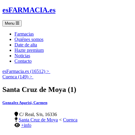
es
FARMACIA
.es
Menu
Farmacias
Quiénes somos
Date de alta
Hazte premium
Noticias
Contacto
esFarmacia.es (16512) >
Cuenca (149) >
Santa Cruz de Moya (1)
Gonzalez Aparisi, Carmen
C/ Real, S/n, 16336
Santa Cruz de Moya
<
Cuenca
+info