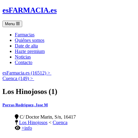
es
FARMACIA
.es
Menu
Farmacias
Quiénes somos
Date de alta
Hazte premium
Noticias
Contacto
esFarmacia.es (16512) >
Cuenca (149) >
Los Hinojosos (1)
Porras Rodriguez, Jose M
C/ Doctor Marin, S/n, 16417
Los Hinojosos
<
Cuenca
+info