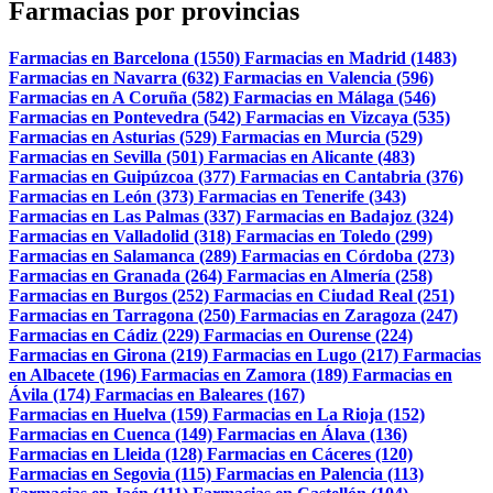
Farmacias por provincias
Farmacias en Barcelona (1550)
Farmacias en Madrid (1483)
Farmacias en Navarra (632)
Farmacias en Valencia (596)
Farmacias en A Coruña (582)
Farmacias en Málaga (546)
Farmacias en Pontevedra (542)
Farmacias en Vizcaya (535)
Farmacias en Asturias (529)
Farmacias en Murcia (529)
Farmacias en Sevilla (501)
Farmacias en Alicante (483)
Farmacias en Guipúzcoa (377)
Farmacias en Cantabria (376)
Farmacias en León (373)
Farmacias en Tenerife (343)
Farmacias en Las Palmas (337)
Farmacias en Badajoz (324)
Farmacias en Valladolid (318)
Farmacias en Toledo (299)
Farmacias en Salamanca (289)
Farmacias en Córdoba (273)
Farmacias en Granada (264)
Farmacias en Almería (258)
Farmacias en Burgos (252)
Farmacias en Ciudad Real (251)
Farmacias en Tarragona (250)
Farmacias en Zaragoza (247)
Farmacias en Cádiz (229)
Farmacias en Ourense (224)
Farmacias en Girona (219)
Farmacias en Lugo (217)
Farmacias
en Albacete (196)
Farmacias en Zamora (189)
Farmacias en
Ávila (174)
Farmacias en Baleares (167)
Farmacias en Huelva (159)
Farmacias en La Rioja (152)
Farmacias en Cuenca (149)
Farmacias en Álava (136)
Farmacias en Lleida (128)
Farmacias en Cáceres (120)
Farmacias en Segovia (115)
Farmacias en Palencia (113)