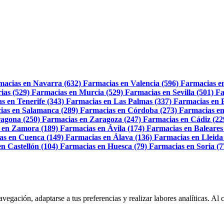
macias en Navarra (632)
Farmacias en Valencia (596)
Farmacias e
ias (529)
Farmacias en Murcia (529)
Farmacias en Sevilla (501)
Fa
s en Tenerife (343)
Farmacias en Las Palmas (337)
Farmacias en 
ias en Salamanca (289)
Farmacias en Córdoba (273)
Farmacias en
agona (250)
Farmacias en Zaragoza (247)
Farmacias en Cádiz (22
 en Zamora (189)
Farmacias en Ávila (174)
Farmacias en Baleares
as en Cuenca (149)
Farmacias en Álava (136)
Farmacias en Lleida
n Castellón (104)
Farmacias en Huesca (79)
Farmacias en Soria (7
navegación, adaptarse a tus preferencias y realizar labores analíticas. 