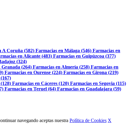
n A Coruña (582)
Farmacias en Málaga (546)
Farmacias en
rmacias en Alicante (483)
Farmacias en Guipúzcoa (377)
Badajoz (324)
 Granada (264)
Farmacias en Almería (258)
Farmacias en
9)
Farmacias en Ourense (224)
Farmacias en Girona (219)
 (167)
 (128)
Farmacias en Cáceres (120)
Farmacias en Segovia (115)
7)
Farmacias en Teruel (64)
Farmacias en Guadalajara (59)
Al continuar navegando aceptas nuestra
Política de Cookies
X