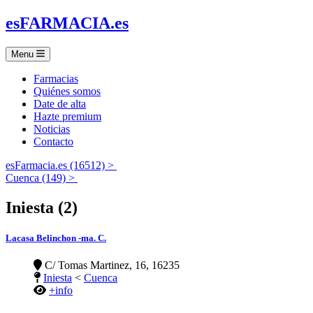
es
FARMACIA
.es
Menu
Farmacias
Quiénes somos
Date de alta
Hazte premium
Noticias
Contacto
esFarmacia.es (16512) >
Cuenca (149) >
Iniesta (2)
Lacasa Belinchon -ma. C.
C/ Tomas Martinez, 16, 16235
Iniesta
<
Cuenca
+info