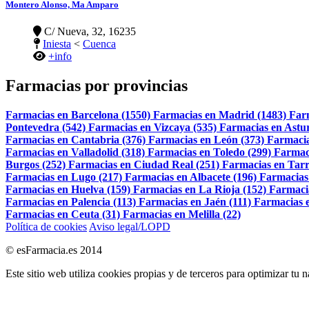
Montero Alonso, Ma Amparo
C/ Nueva, 32, 16235
Iniesta
<
Cuenca
+info
Farmacias por provincias
Farmacias en Barcelona (1550)
Farmacias en Madrid (1483)
Far
Pontevedra (542)
Farmacias en Vizcaya (535)
Farmacias en Astur
Farmacias en Cantabria (376)
Farmacias en León (373)
Farmacia
Farmacias en Valladolid (318)
Farmacias en Toledo (299)
Farmac
Burgos (252)
Farmacias en Ciudad Real (251)
Farmacias en Tarr
Farmacias en Lugo (217)
Farmacias en Albacete (196)
Farmacias
Farmacias en Huelva (159)
Farmacias en La Rioja (152)
Farmaci
Farmacias en Palencia (113)
Farmacias en Jaén (111)
Farmacias e
Farmacias en Ceuta (31)
Farmacias en Melilla (22)
Política de cookies
Aviso legal/LOPD
© esFarmacia.es 2014
Este sitio web utiliza cookies propias y de terceros para optimizar tu 