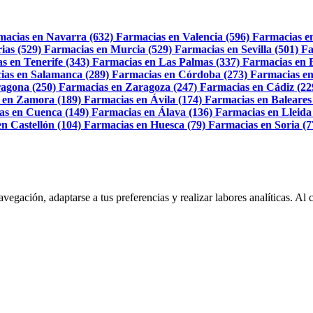
macias en Navarra (632)
Farmacias en Valencia (596)
Farmacias e
ias (529)
Farmacias en Murcia (529)
Farmacias en Sevilla (501)
Fa
s en Tenerife (343)
Farmacias en Las Palmas (337)
Farmacias en 
ias en Salamanca (289)
Farmacias en Córdoba (273)
Farmacias en
agona (250)
Farmacias en Zaragoza (247)
Farmacias en Cádiz (22
 en Zamora (189)
Farmacias en Ávila (174)
Farmacias en Baleares
as en Cuenca (149)
Farmacias en Álava (136)
Farmacias en Lleida
n Castellón (104)
Farmacias en Huesca (79)
Farmacias en Soria (7
navegación, adaptarse a tus preferencias y realizar labores analíticas. 