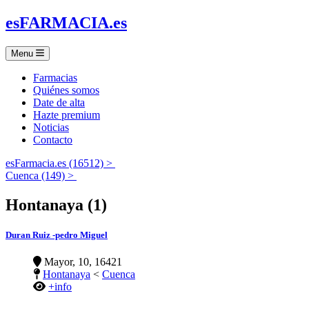
es
FARMACIA
.es
Menu
Farmacias
Quiénes somos
Date de alta
Hazte premium
Noticias
Contacto
esFarmacia.es (16512) >
Cuenca (149) >
Hontanaya (1)
Duran Ruiz -pedro Miguel
Mayor, 10, 16421
Hontanaya
<
Cuenca
+info