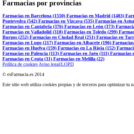
Farmacias por provincias
Farmacias en Barcelona (1550)
Farmacias en Madrid (1483)
Far
Pontevedra (542)
Farmacias en Vizcaya (535)
Farmacias en Astur
Farmacias en Cantabria (376)
Farmacias en León (373)
Farmacia
Farmacias en Valladolid (318)
Farmacias en Toledo (299)
Farmac
Burgos (252)
Farmacias en Ciudad Real (251)
Farmacias en Tarr
Farmacias en Lugo (217)
Farmacias en Albacete (196)
Farmacias
Farmacias en Huelva (159)
Farmacias en La Rioja (152)
Farmaci
Farmacias en Palencia (113)
Farmacias en Jaén (111)
Farmacias e
Farmacias en Ceuta (31)
Farmacias en Melilla (22)
Política de cookies
Aviso legal/LOPD
© esFarmacia.es 2014
Este sitio web utiliza cookies propias y de terceros para optimizar tu 