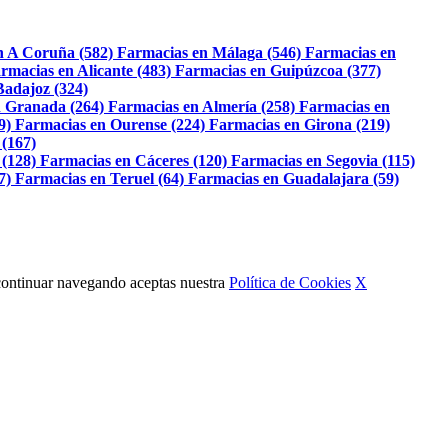
n A Coruña (582)
Farmacias en Málaga (546)
Farmacias en
rmacias en Alicante (483)
Farmacias en Guipúzcoa (377)
Badajoz (324)
 Granada (264)
Farmacias en Almería (258)
Farmacias en
9)
Farmacias en Ourense (224)
Farmacias en Girona (219)
 (167)
 (128)
Farmacias en Cáceres (120)
Farmacias en Segovia (115)
7)
Farmacias en Teruel (64)
Farmacias en Guadalajara (59)
Al continuar navegando aceptas nuestra
Política de Cookies
X