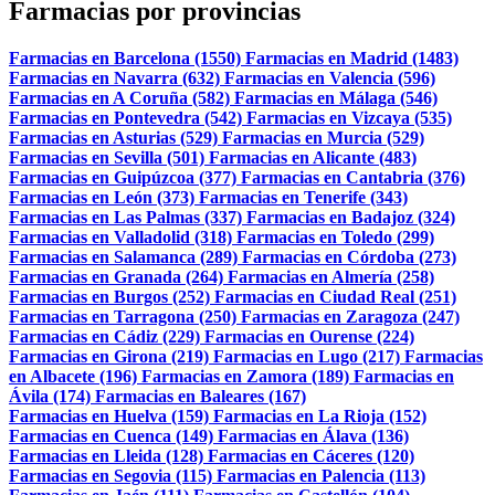
Farmacias por provincias
Farmacias en Barcelona (1550)
Farmacias en Madrid (1483)
Farmacias en Navarra (632)
Farmacias en Valencia (596)
Farmacias en A Coruña (582)
Farmacias en Málaga (546)
Farmacias en Pontevedra (542)
Farmacias en Vizcaya (535)
Farmacias en Asturias (529)
Farmacias en Murcia (529)
Farmacias en Sevilla (501)
Farmacias en Alicante (483)
Farmacias en Guipúzcoa (377)
Farmacias en Cantabria (376)
Farmacias en León (373)
Farmacias en Tenerife (343)
Farmacias en Las Palmas (337)
Farmacias en Badajoz (324)
Farmacias en Valladolid (318)
Farmacias en Toledo (299)
Farmacias en Salamanca (289)
Farmacias en Córdoba (273)
Farmacias en Granada (264)
Farmacias en Almería (258)
Farmacias en Burgos (252)
Farmacias en Ciudad Real (251)
Farmacias en Tarragona (250)
Farmacias en Zaragoza (247)
Farmacias en Cádiz (229)
Farmacias en Ourense (224)
Farmacias en Girona (219)
Farmacias en Lugo (217)
Farmacias
en Albacete (196)
Farmacias en Zamora (189)
Farmacias en
Ávila (174)
Farmacias en Baleares (167)
Farmacias en Huelva (159)
Farmacias en La Rioja (152)
Farmacias en Cuenca (149)
Farmacias en Álava (136)
Farmacias en Lleida (128)
Farmacias en Cáceres (120)
Farmacias en Segovia (115)
Farmacias en Palencia (113)