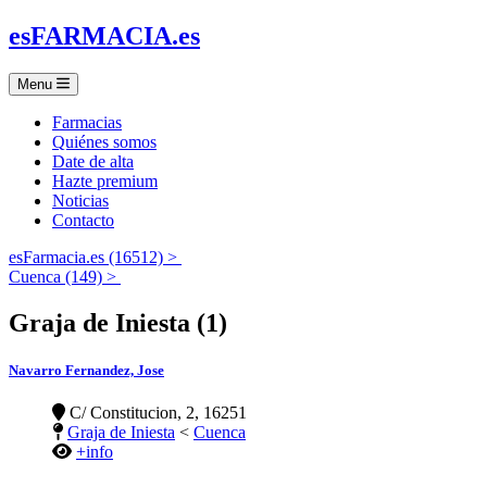
es
FARMACIA
.es
Menu
Farmacias
Quiénes somos
Date de alta
Hazte premium
Noticias
Contacto
esFarmacia.es (16512) >
Cuenca (149) >
Graja de Iniesta (1)
Navarro Fernandez, Jose
C/ Constitucion, 2, 16251
Graja de Iniesta
<
Cuenca
+info