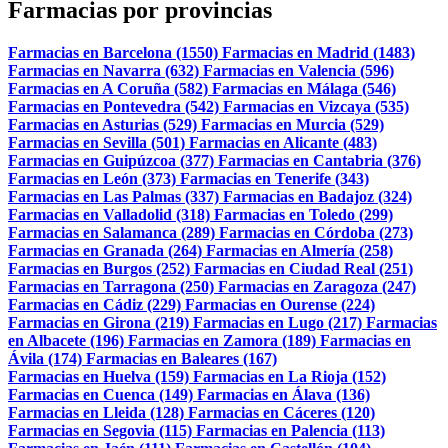
Farmacias por provincias
Farmacias en Barcelona (1550)
Farmacias en Madrid (1483)
Farmacias en Navarra (632)
Farmacias en Valencia (596)
Farmacias en A Coruña (582)
Farmacias en Málaga (546)
Farmacias en Pontevedra (542)
Farmacias en Vizcaya (535)
Farmacias en Asturias (529)
Farmacias en Murcia (529)
Farmacias en Sevilla (501)
Farmacias en Alicante (483)
Farmacias en Guipúzcoa (377)
Farmacias en Cantabria (376)
Farmacias en León (373)
Farmacias en Tenerife (343)
Farmacias en Las Palmas (337)
Farmacias en Badajoz (324)
Farmacias en Valladolid (318)
Farmacias en Toledo (299)
Farmacias en Salamanca (289)
Farmacias en Córdoba (273)
Farmacias en Granada (264)
Farmacias en Almería (258)
Farmacias en Burgos (252)
Farmacias en Ciudad Real (251)
Farmacias en Tarragona (250)
Farmacias en Zaragoza (247)
Farmacias en Cádiz (229)
Farmacias en Ourense (224)
Farmacias en Girona (219)
Farmacias en Lugo (217)
Farmacias
en Albacete (196)
Farmacias en Zamora (189)
Farmacias en
Ávila (174)
Farmacias en Baleares (167)
Farmacias en Huelva (159)
Farmacias en La Rioja (152)
Farmacias en Cuenca (149)
Farmacias en Álava (136)
Farmacias en Lleida (128)
Farmacias en Cáceres (120)
Farmacias en Segovia (115)
Farmacias en Palencia (113)