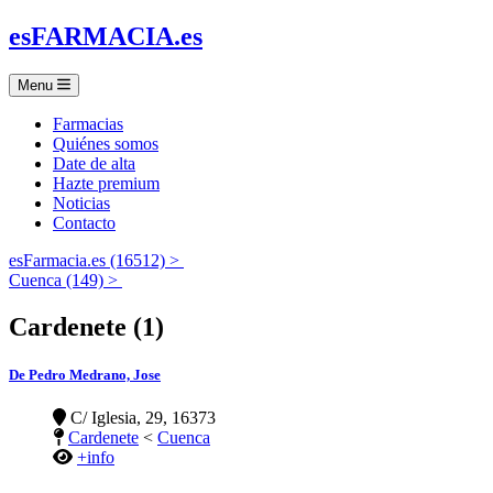
es
FARMACIA
.es
Menu
Farmacias
Quiénes somos
Date de alta
Hazte premium
Noticias
Contacto
esFarmacia.es (16512) >
Cuenca (149) >
Cardenete (1)
De Pedro Medrano, Jose
C/ Iglesia, 29, 16373
Cardenete
<
Cuenca
+info