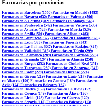
Farmacias por provincias
Farmacias en Barcelona (1550)
Farmacias en Madrid (1483)
Farmacias en Navarra (632)
Farmacias en Valencia (596)
Farmacias en A Coruña (582)
Farmacias en Málaga (546)
Farmacias en Pontevedra (542)
Farmacias en Vizcaya (535)
Farmacias en Asturias (529)
Farmacias en Murcia (529)
Farmacias en Sevilla (501)
Farmacias en Alicante (483)
Farmacias en Guipúzcoa (377)
Farmacias en Cantabria (376)
Farmacias en León (373)
Farmacias en Tenerife (343)
Farmacias en Las Palmas (337)
Farmacias en Badajoz (324)
Farmacias en Valladolid (318)
Farmacias en Toledo (299)
Farmacias en Salamanca (289)
Farmacias en Córdoba (273)
Farmacias en Granada (264)
Farmacias en Almería (258)
Farmacias en Burgos (252)
Farmacias en Ciudad Real (251)
Farmacias en Tarragona (250)
Farmacias en Zaragoza (247)
Farmacias en Cádiz (229)
Farmacias en Ourense (224)
Farmacias en Girona (219)
Farmacias en Lugo (217)
Farmacias
en Albacete (196)
Farmacias en Zamora (189)
Farmacias en
Ávila (174)
Farmacias en Baleares (167)
Farmacias en Huelva (159)
Farmacias en La Rioja (152)
Farmacias en Cuenca (149)
Farmacias en Álava (136)
Farmacias en Lleida (128)
Farmacias en Cáceres (120)
Farmacias en Segovia (115)
Farmacias en Palencia (113)