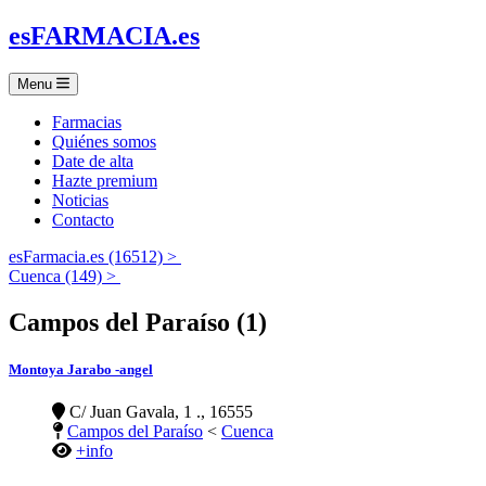
es
FARMACIA
.es
Menu
Farmacias
Quiénes somos
Date de alta
Hazte premium
Noticias
Contacto
esFarmacia.es (16512) >
Cuenca (149) >
Campos del Paraíso (1)
Montoya Jarabo -angel
C/ Juan Gavala, 1 ., 16555
Campos del Paraíso
<
Cuenca
+info