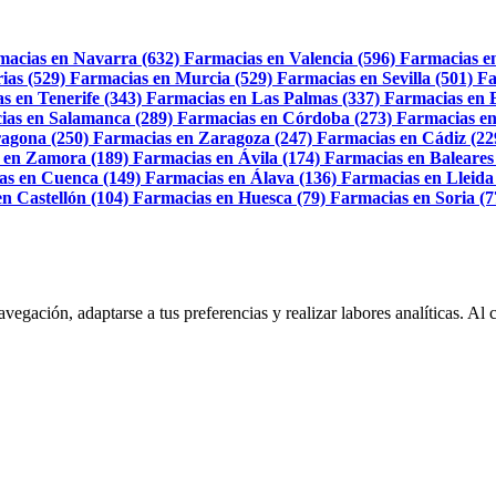
macias en Navarra (632)
Farmacias en Valencia (596)
Farmacias e
ias (529)
Farmacias en Murcia (529)
Farmacias en Sevilla (501)
Fa
s en Tenerife (343)
Farmacias en Las Palmas (337)
Farmacias en 
ias en Salamanca (289)
Farmacias en Córdoba (273)
Farmacias en
agona (250)
Farmacias en Zaragoza (247)
Farmacias en Cádiz (22
 en Zamora (189)
Farmacias en Ávila (174)
Farmacias en Baleares
as en Cuenca (149)
Farmacias en Álava (136)
Farmacias en Lleida
n Castellón (104)
Farmacias en Huesca (79)
Farmacias en Soria (7
navegación, adaptarse a tus preferencias y realizar labores analíticas. 