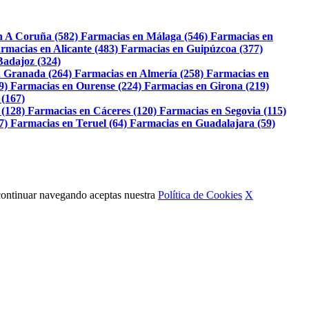
n A Coruña (582)
Farmacias en Málaga (546)
Farmacias en
rmacias en Alicante (483)
Farmacias en Guipúzcoa (377)
Badajoz (324)
 Granada (264)
Farmacias en Almería (258)
Farmacias en
9)
Farmacias en Ourense (224)
Farmacias en Girona (219)
 (167)
 (128)
Farmacias en Cáceres (120)
Farmacias en Segovia (115)
7)
Farmacias en Teruel (64)
Farmacias en Guadalajara (59)
Al continuar navegando aceptas nuestra
Política de Cookies
X