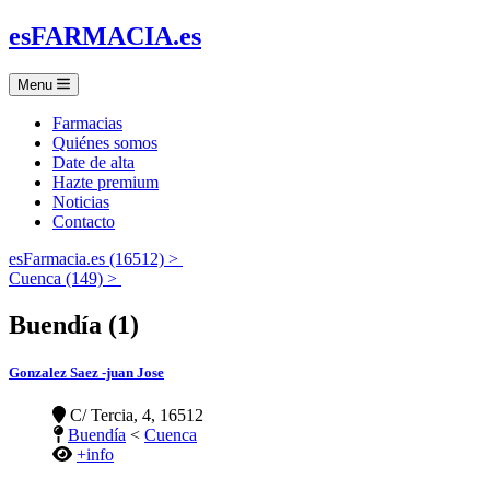
es
FARMACIA
.es
Menu
Farmacias
Quiénes somos
Date de alta
Hazte premium
Noticias
Contacto
esFarmacia.es (16512) >
Cuenca (149) >
Buendía (1)
Gonzalez Saez -juan Jose
C/ Tercia, 4, 16512
Buendía
<
Cuenca
+info