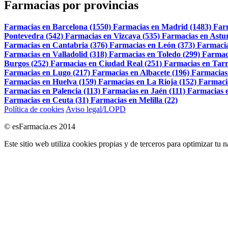
Farmacias por provincias
Farmacias en Barcelona (1550)
Farmacias en Madrid (1483)
Far
Pontevedra (542)
Farmacias en Vizcaya (535)
Farmacias en Astur
Farmacias en Cantabria (376)
Farmacias en León (373)
Farmacia
Farmacias en Valladolid (318)
Farmacias en Toledo (299)
Farmac
Burgos (252)
Farmacias en Ciudad Real (251)
Farmacias en Tarr
Farmacias en Lugo (217)
Farmacias en Albacete (196)
Farmacias
Farmacias en Huelva (159)
Farmacias en La Rioja (152)
Farmaci
Farmacias en Palencia (113)
Farmacias en Jaén (111)
Farmacias e
Farmacias en Ceuta (31)
Farmacias en Melilla (22)
Política de cookies
Aviso legal/LOPD
© esFarmacia.es 2014
Este sitio web utiliza cookies propias y de terceros para optimizar tu 