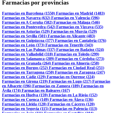
Farmacias por provincias
Farmacias en Barcelona (1550)
Farmacias en Madrid (1483)
Farmacias en Navarra (632)
Farmacias en Valencia (596)
Farmacias en A Coruña (582)
Farmacias en Málaga (546)
Farmacias en Pontevedra (542)
Farmacias en Vizcaya (535)
Farmacias en Asturias (529)
Farmacias en Murcia (529)
Farmacias en Sevilla (501)
Farmacias en Alicante (483)
Farmacias en Guipúzcoa (377)
Farmacias en Cantabria (376)
Farmacias en León (373)
Farmacias en Tenerife (343)
Farmacias en Las Palmas (337)
Farmacias en Badajoz (324)
Farmacias en Valladolid (318)
Farmacias en Toledo (299)
Farmacias en Salamanca (289)
Farmacias en Córdoba (273)
Farmacias en Granada (264)
Farmacias en Almería (258)
Farmacias en Burgos (252)
Farmacias en Ciudad Real (251)
Farmacias en Tarragona (250)
Farmacias en Zaragoza (247)
Farmacias en Cádiz (229)
Farmacias en Ourense (224)
Farmacias en Girona (219)
Farmacias en Lugo (217)
Farmacias
en Albacete (196)
Farmacias en Zamora (189)
Farmacias en
Ávila (174)
Farmacias en Baleares (167)
Farmacias en Huelva (159)
Farmacias en La Rioja (152)
Farmacias en Cuenca (149)
Farmacias en Álava (136)
Farmacias en Lleida (128)
Farmacias en Cáceres (120)
Farmacias en Segovia (115)
Farmacias en Palencia (113)