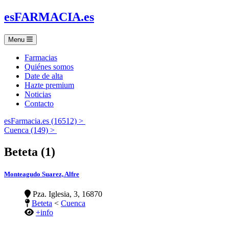
es
FARMACIA
.es
Menu
Farmacias
Quiénes somos
Date de alta
Hazte premium
Noticias
Contacto
esFarmacia.es (16512) >
Cuenca (149) >
Beteta (1)
Monteagudo Suarez, Alfre
Pza. Iglesia, 3, 16870
Beteta
<
Cuenca
+info