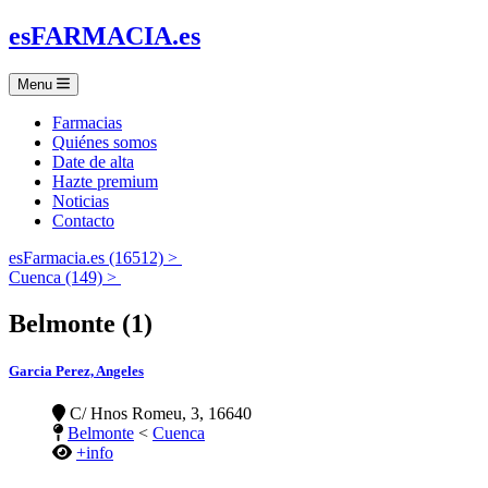
es
FARMACIA
.es
Menu
Farmacias
Quiénes somos
Date de alta
Hazte premium
Noticias
Contacto
esFarmacia.es (16512) >
Cuenca (149) >
Belmonte (1)
Garcia Perez, Angeles
C/ Hnos Romeu, 3, 16640
Belmonte
<
Cuenca
+info