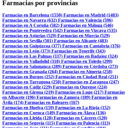
Farmacias por provincias
Farmacias en Barcelona (1550)
Farmacias en Madrid (1483)
Farmacias en Navarra (632)
Farmacias en Valencia (596)
Farmacias en A Coruña (582)
Farmacias en Málaga (546)
Farmacias en Pontevedra (542)
Farmacias en Vizcaya (535)
Farmacias en Asturias (529)
Farmacias en Murcia (529)
Farmacias en Sevilla (501)
Farmacias en Alicante (483)
Farmacias en Guipúzcoa (377)
Farmacias en Cantabria (376)
Farmacias en León (373)
Farmacias en Tenerife (343)
Farmacias en Las Palmas (337)
Farmacias en Badajoz (324)
Farmacias en Valladolid (318)
Farmacias en Toledo (299)
Farmacias en Salamanca (289)
Farmacias en Córdoba (273)
Farmacias en Granada (264)
Farmacias en Almería (258)
Farmacias en Burgos (252)
Farmacias en Ciudad Real (251)
Farmacias en Tarragona (250)
Farmacias en Zaragoza (247)
Farmacias en Cádiz (229)
Farmacias en Ourense (224)
Farmacias en Girona (219)
Farmacias en Lugo (217)
Farmacias
en Albacete (196)
Farmacias en Zamora (189)
Farmacias en
Ávila (174)
Farmacias en Baleares (167)
Farmacias en Huelva (159)
Farmacias en La Rioja (152)
Farmacias en Cuenca (149)
Farmacias en Álava (136)
Farmacias en Lleida (128)
Farmacias en Cáceres (120)
Farmacias en Segovia (115)
Farmacias en Palencia (113)