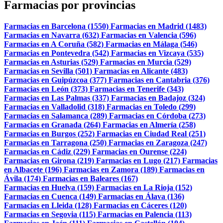
Farmacias por provincias
Farmacias en Barcelona (1550)
Farmacias en Madrid (1483)
Farmacias en Navarra (632)
Farmacias en Valencia (596)
Farmacias en A Coruña (582)
Farmacias en Málaga (546)
Farmacias en Pontevedra (542)
Farmacias en Vizcaya (535)
Farmacias en Asturias (529)
Farmacias en Murcia (529)
Farmacias en Sevilla (501)
Farmacias en Alicante (483)
Farmacias en Guipúzcoa (377)
Farmacias en Cantabria (376)
Farmacias en León (373)
Farmacias en Tenerife (343)
Farmacias en Las Palmas (337)
Farmacias en Badajoz (324)
Farmacias en Valladolid (318)
Farmacias en Toledo (299)
Farmacias en Salamanca (289)
Farmacias en Córdoba (273)
Farmacias en Granada (264)
Farmacias en Almería (258)
Farmacias en Burgos (252)
Farmacias en Ciudad Real (251)
Farmacias en Tarragona (250)
Farmacias en Zaragoza (247)
Farmacias en Cádiz (229)
Farmacias en Ourense (224)
Farmacias en Girona (219)
Farmacias en Lugo (217)
Farmacias
en Albacete (196)
Farmacias en Zamora (189)
Farmacias en
Ávila (174)
Farmacias en Baleares (167)
Farmacias en Huelva (159)
Farmacias en La Rioja (152)
Farmacias en Cuenca (149)
Farmacias en Álava (136)
Farmacias en Lleida (128)
Farmacias en Cáceres (120)
Farmacias en Segovia (115)
Farmacias en Palencia (113)