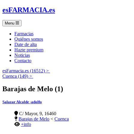
es
FARMACIA
.es
Menu
Farmacias
Quiénes somos
Date de alta
Hazte premium
Noticias
Contacto
esFarmacia.es (16512) >
Cuenca (149) >
Barajas de Melo (1)
Salazar Alcalde -adolfo
C/ Mayor, 9, 16460
Barajas de Melo
<
Cuenca
+info