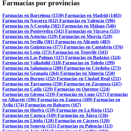
Farmacias por provincias
Farmacias en Barcelona (1550)
Farmacias en Madrid (1483)
Farmacias en Navarra (632)
Farmacias en Valencia (596)
Farmacias en A Coruña (582)
Farmacias en Málaga (546)
Farmacias en Pontevedra (542)
Farmacias en Vizcaya (535)
Farmacias en Asturias (529)
Farmacias en Murcia (529)
Farmacias en Sevilla (501)
Farmacias en Alicante (483)
Farmacias en Guipúzcoa (377)
Farmacias en Cantabria (376)
Farmacias en León (373)
Farmacias en Tenerife (343)
Farmacias en Las Palmas (337)
Farmacias en Badajoz (324)
Farmacias en Valladolid (318)
Farmacias en Toledo (299)
Farmacias en Salamanca (289)
Farmacias en Córdoba (273)
Farmacias en Granada (264)
Farmacias en Almería (258)
Farmacias en Burgos (252)
Farmacias en Ciudad Real (251)
Farmacias en Tarragona (250)
Farmacias en Zaragoza (247)
Farmacias en Cádiz (229)
Farmacias en Ourense (224)
Farmacias en Girona (219)
Farmacias en Lugo (217)
Farmacias
en Albacete (196)
Farmacias en Zamora (189)
Farmacias en
Ávila (174)
Farmacias en Baleares (167)
Farmacias en Huelva (159)
Farmacias en La Rioja (152)
Farmacias en Cuenca (149)
Farmacias en Álava (136)
Farmacias en Lleida (128)
Farmacias en Cáceres (120)
Farmacias en Segovia (115)
Farmacias en Palencia (113)