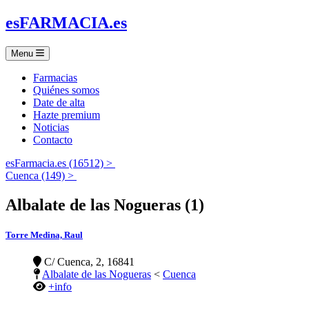
es
FARMACIA
.es
Menu
Farmacias
Quiénes somos
Date de alta
Hazte premium
Noticias
Contacto
esFarmacia.es (16512) >
Cuenca (149) >
Albalate de las Nogueras (1)
Torre Medina, Raul
C/ Cuenca, 2, 16841
Albalate de las Nogueras
<
Cuenca
+info