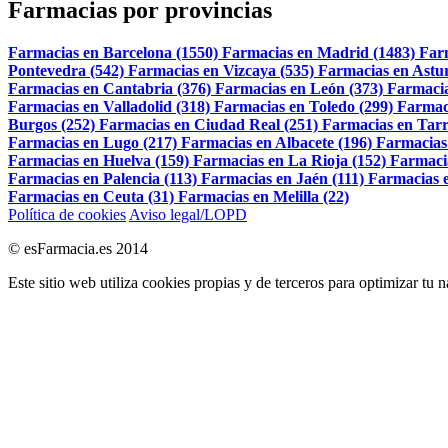
Farmacias por provincias
Farmacias en Barcelona (1550)
Farmacias en Madrid (1483)
Far
Pontevedra (542)
Farmacias en Vizcaya (535)
Farmacias en Astur
Farmacias en Cantabria (376)
Farmacias en León (373)
Farmacia
Farmacias en Valladolid (318)
Farmacias en Toledo (299)
Farmac
Burgos (252)
Farmacias en Ciudad Real (251)
Farmacias en Tarr
Farmacias en Lugo (217)
Farmacias en Albacete (196)
Farmacias
Farmacias en Huelva (159)
Farmacias en La Rioja (152)
Farmaci
Farmacias en Palencia (113)
Farmacias en Jaén (111)
Farmacias e
Farmacias en Ceuta (31)
Farmacias en Melilla (22)
Política de cookies
Aviso legal/LOPD
© esFarmacia.es 2014
Este sitio web utiliza cookies propias y de terceros para optimizar tu 