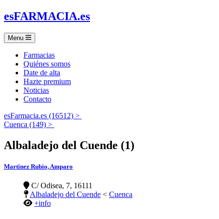
es
FARMACIA
.es
Menu
Farmacias
Quiénes somos
Date de alta
Hazte premium
Noticias
Contacto
esFarmacia.es (16512) >
Cuenca (149) >
Albaladejo del Cuende (1)
Martinez Rubio, Amparo
C/ Odisea, 7, 16111
Albaladejo del Cuende
<
Cuenca
+info