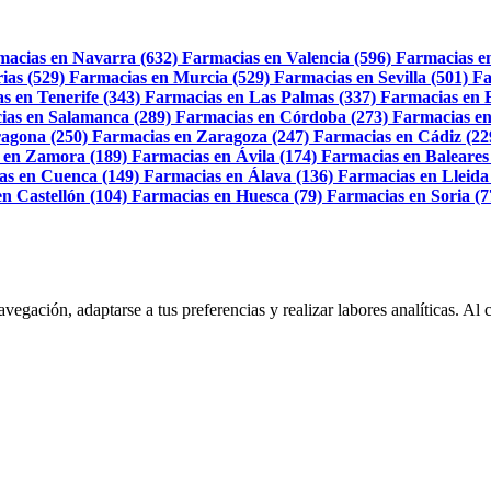
macias en Navarra (632)
Farmacias en Valencia (596)
Farmacias e
ias (529)
Farmacias en Murcia (529)
Farmacias en Sevilla (501)
Fa
s en Tenerife (343)
Farmacias en Las Palmas (337)
Farmacias en 
ias en Salamanca (289)
Farmacias en Córdoba (273)
Farmacias en
agona (250)
Farmacias en Zaragoza (247)
Farmacias en Cádiz (22
 en Zamora (189)
Farmacias en Ávila (174)
Farmacias en Baleares
as en Cuenca (149)
Farmacias en Álava (136)
Farmacias en Lleida
n Castellón (104)
Farmacias en Huesca (79)
Farmacias en Soria (7
navegación, adaptarse a tus preferencias y realizar labores analíticas. 