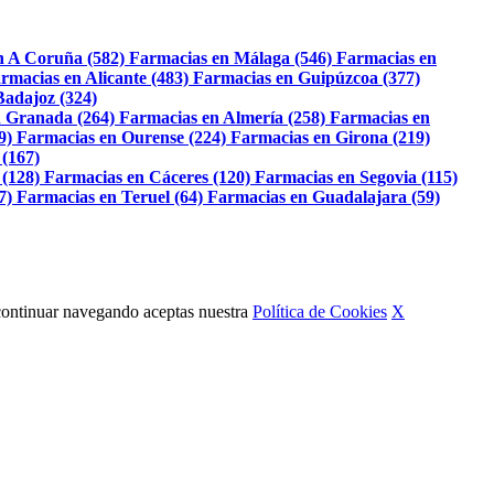
n A Coruña (582)
Farmacias en Málaga (546)
Farmacias en
rmacias en Alicante (483)
Farmacias en Guipúzcoa (377)
Badajoz (324)
 Granada (264)
Farmacias en Almería (258)
Farmacias en
9)
Farmacias en Ourense (224)
Farmacias en Girona (219)
 (167)
 (128)
Farmacias en Cáceres (120)
Farmacias en Segovia (115)
7)
Farmacias en Teruel (64)
Farmacias en Guadalajara (59)
Al continuar navegando aceptas nuestra
Política de Cookies
X