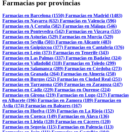
Farmacias por provincias
Farmacias en Barcelona (1550)
Farmacias en Madrid (1483)
Farmacias en Navarra (632)
Farmacias en Valencia (596)
Farmacias en A Coruña (582)
Farmacias en Málaga (546)
Farmacias en Pontevedra (542)
Farmacias en Vizcaya (535)
Farmacias en Asturias (529)
Farmacias en Murcia (529)
Farmacias en Sevilla (501)
Farmacias en Alicante (483)
Farmacias en Guipúzcoa (377)
Farmacias en Cantabria (376)
Farmacias en León (373)
Farmacias en Tenerife (343)
Farmacias en Las Palmas (337)
Farmacias en Badajoz (324)
Farmacias en Valladolid (318)
Farmacias en Toledo (299)
Farmacias en Salamanca (289)
Farmacias en Córdoba (273)
Farmacias en Granada (264)
Farmacias en Almería (258)
Farmacias en Burgos (252)
Farmacias en Ciudad Real (251)
Farmacias en Tarragona (250)
Farmacias en Zaragoza (247)
Farmacias en Cádiz (229)
Farmacias en Ourense (224)
Farmacias en Girona (219)
Farmacias en Lugo (217)
Farmacias
en Albacete (196)
Farmacias en Zamora (189)
Farmacias en
Ávila (174)
Farmacias en Baleares (167)
Farmacias en Huelva (159)
Farmacias en La Rioja (152)
Farmacias en Cuenca (149)
Farmacias en Álava (136)
Farmacias en Lleida (128)
Farmacias en Cáceres (120)
Farmacias en Segovia (115)
Farmacias en Palencia (113)