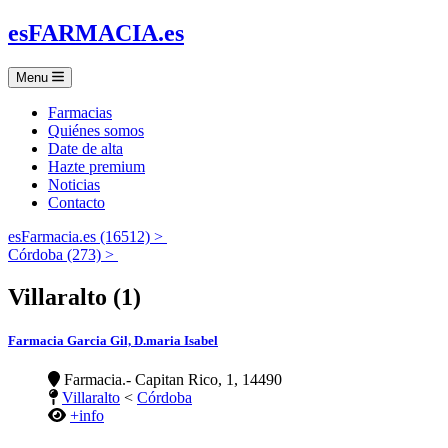
es
FARMACIA
.es
Menu
Farmacias
Quiénes somos
Date de alta
Hazte premium
Noticias
Contacto
esFarmacia.es (16512) >
Córdoba (273) >
Villaralto (1)
Farmacia Garcia Gil, D.maria Isabel
Farmacia.- Capitan Rico, 1, 14490
Villaralto
<
Córdoba
+info