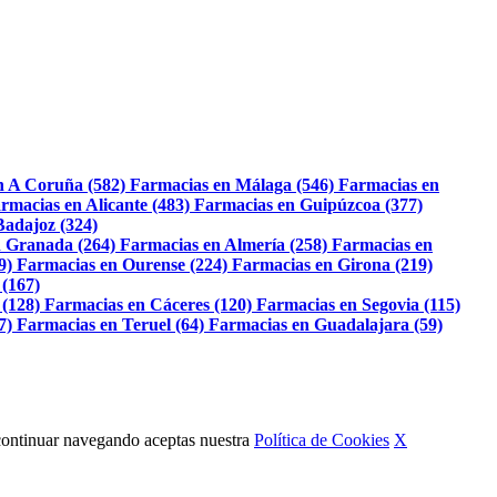
n A Coruña (582)
Farmacias en Málaga (546)
Farmacias en
rmacias en Alicante (483)
Farmacias en Guipúzcoa (377)
Badajoz (324)
 Granada (264)
Farmacias en Almería (258)
Farmacias en
9)
Farmacias en Ourense (224)
Farmacias en Girona (219)
 (167)
 (128)
Farmacias en Cáceres (120)
Farmacias en Segovia (115)
7)
Farmacias en Teruel (64)
Farmacias en Guadalajara (59)
Al continuar navegando aceptas nuestra
Política de Cookies
X