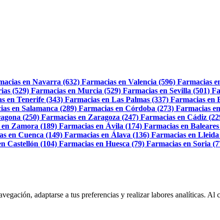
macias en Navarra (632)
Farmacias en Valencia (596)
Farmacias e
ias (529)
Farmacias en Murcia (529)
Farmacias en Sevilla (501)
Fa
s en Tenerife (343)
Farmacias en Las Palmas (337)
Farmacias en 
ias en Salamanca (289)
Farmacias en Córdoba (273)
Farmacias en
agona (250)
Farmacias en Zaragoza (247)
Farmacias en Cádiz (22
 en Zamora (189)
Farmacias en Ávila (174)
Farmacias en Baleares
as en Cuenca (149)
Farmacias en Álava (136)
Farmacias en Lleida
n Castellón (104)
Farmacias en Huesca (79)
Farmacias en Soria (7
navegación, adaptarse a tus preferencias y realizar labores analíticas. 