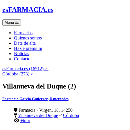
es
FARMACIA
.es
Menu
Farmacias
Quiénes somos
Date de alta
Hazte premium
Noticias
Contacto
esFarmacia.es (16512) >
Córdoba (273) >
Villanueva del Duque (2)
Farmacia Garcia Gutierrez, D.mercedes
Farmacia.- Virgen, 18, 14250
Villanueva del Duque
<
Córdoba
+info