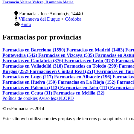
Farmacia Valero Valero, D.antonia Maria
Farmacia.- Jose Antonio,6, 14440
Villanueva del Duque
<
Córdoba
+info
Farmacias por provincias
Farmacias en Barcelona (1550)
Farmacias en Madrid (1483)
Far
Pontevedra (542)
Farmacias en Vizcaya (535)
Farmacias en Astur
Farmacias en Cantabria (376)
Farmacias en León (373)
Farmacia
Farmacias en Valladolid (318)
Farmacias en Toledo (299)
Farmac
Burgos (252)
Farmacias en Ciudad Real (251)
Farmacias en Tarr
Farmacias en Lugo (217)
Farmacias en Albacete (196)
Farmacias
Farmacias en Huelva (159)
Farmacias en La Rioja (152)
Farmaci
Farmacias en Palencia (113)
Farmacias en Jaén (111)
Farmacias e
Farmacias en Ceuta (31)
Farmacias en Melilla (22)
Política de cookies
Aviso legal/LOPD
© esFarmacia.es 2014
Este sitio web utiliza cookies propias y de terceros para optimizar tu 