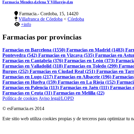
Farmacia Mendez,d.elena Y Villarejo,d.m
Farmacia.- Cordoba, 15, 14420
Villafranca de Córdoba
<
Córdoba
+info
Farmacias por provincias
Farmacias en Barcelona (1550)
Farmacias en Madrid (1483)
Far
Pontevedra (542)
Farmacias en Vizcaya (535)
Farmacias en Astur
Farmacias en Cantabria (376)
Farmacias en León (373)
Farmacia
Farmacias en Valladolid (318)
Farmacias en Toledo (299)
Farmac
Burgos (252)
Farmacias en Ciudad Real (251)
Farmacias en Tarr
Farmacias en Lugo (217)
Farmacias en Albacete (196)
Farmacias
Farmacias en Huelva (159)
Farmacias en La Rioja (152)
Farmaci
Farmacias en Palencia (113)
Farmacias en Jaén (111)
Farmacias e
Farmacias en Ceuta (31)
Farmacias en Melilla (22)
Política de cookies
Aviso legal/LOPD
© esFarmacia.es 2014
Este sitio web utiliza cookies propias y de terceros para optimizar tu 