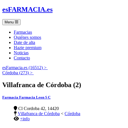
es
FARMACIA
.es
Menu
Farmacias
Quiénes somos
Date de alta
Hazte premium
Noticias
Contacto
esFarmacia.es (16512) >
Córdoba (273) >
Villafranca de Córdoba (2)
Farmacia Farmacia Leon S C
Cl Cordoba 42, 14420
Villafranca de Córdoba
<
Córdoba
+info