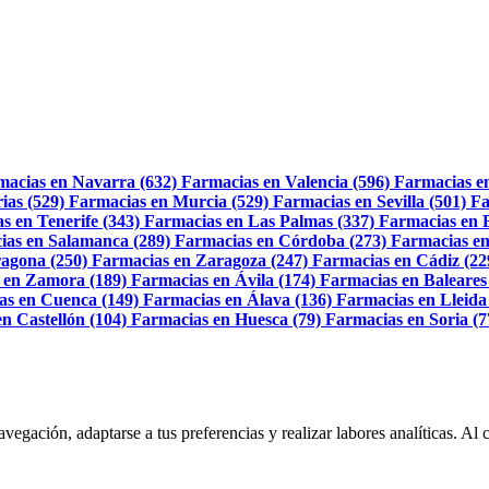
macias en Navarra (632)
Farmacias en Valencia (596)
Farmacias e
ias (529)
Farmacias en Murcia (529)
Farmacias en Sevilla (501)
Fa
s en Tenerife (343)
Farmacias en Las Palmas (337)
Farmacias en 
ias en Salamanca (289)
Farmacias en Córdoba (273)
Farmacias en
agona (250)
Farmacias en Zaragoza (247)
Farmacias en Cádiz (22
 en Zamora (189)
Farmacias en Ávila (174)
Farmacias en Baleares
as en Cuenca (149)
Farmacias en Álava (136)
Farmacias en Lleida
n Castellón (104)
Farmacias en Huesca (79)
Farmacias en Soria (7
navegación, adaptarse a tus preferencias y realizar labores analíticas. 