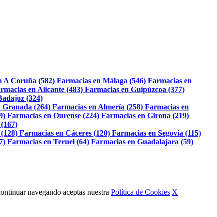
n A Coruña (582)
Farmacias en Málaga (546)
Farmacias en
rmacias en Alicante (483)
Farmacias en Guipúzcoa (377)
Badajoz (324)
 Granada (264)
Farmacias en Almería (258)
Farmacias en
9)
Farmacias en Ourense (224)
Farmacias en Girona (219)
 (167)
 (128)
Farmacias en Cáceres (120)
Farmacias en Segovia (115)
7)
Farmacias en Teruel (64)
Farmacias en Guadalajara (59)
Al continuar navegando aceptas nuestra
Política de Cookies
X