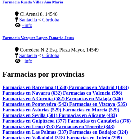
Farmacia Rueda Villar Ana Maria
Cl Arenal 8, 14546
Santaella
<
Córdoba
+info
Farmacia Vazquez Lopez, D.maria Jesus
Corredera N 2 Esq. Plaza Mayor, 14549
Santaella
<
Córdoba
+info
Farmacias por provincias
Farmacias en Barcelona (1550)
Farmacias en Madrid (1483)
Farmacias en Navarra (632)
Farmacias en Valencia (596)
Farmacias en A Coruña (582)
Farmacias en Málaga (546)
Farmacias en Pontevedra (542)
Farmacias en Vizcaya (535)
Farmacias en Asturias (529)
Farmacias en Murcia (529)
Farmacias en Sevilla (501)
Farmacias en Alicante (483)
Farmacias en Guipúzcoa (377)
Farmacias en Cantabria (376)
Farmacias en León (373)
Farmacias en Tenerife (343)
Farmacias en Las Palmas (337)
Farmacias en Badajoz (324)
Farmacias en Valladolid (318)
Farmacias en Toledo (299)