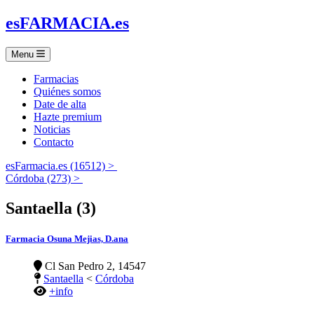
es
FARMACIA
.es
Menu
Farmacias
Quiénes somos
Date de alta
Hazte premium
Noticias
Contacto
esFarmacia.es (16512) >
Córdoba (273) >
Santaella (3)
Farmacia Osuna Mejias, D.ana
Cl San Pedro 2, 14547
Santaella
<
Córdoba
+info