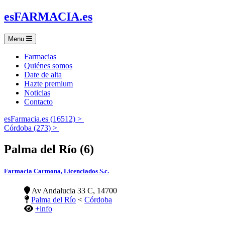
es
FARMACIA
.es
Menu
Farmacias
Quiénes somos
Date de alta
Hazte premium
Noticias
Contacto
esFarmacia.es (16512) >
Córdoba (273) >
Palma del Río (6)
Farmacia Carmona, Licenciados S.c.
Av Andalucia 33 C, 14700
Palma del Río
<
Córdoba
+info