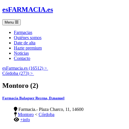
es
FARMACIA
.es
Menu
Farmacias
Quiénes somos
Date de alta
Hazte premium
Noticias
Contacto
esFarmacia.es (16512) >
Córdoba (273) >
Montoro (2)
Farmacia Balaguer Recena, D.manuel
Farmacia.- Plaza Charco, 11, 14600
Montoro
<
Córdoba
+info