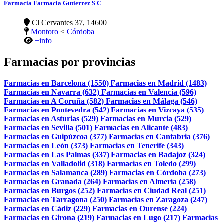
Farmacia Farmacia Gutierrez S C
Cl Cervantes 37, 14600
Montoro
<
Córdoba
+info
Farmacias por provincias
Farmacias en Barcelona (1550)
Farmacias en Madrid (1483)
Farmacias en Navarra (632)
Farmacias en Valencia (596)
Farmacias en A Coruña (582)
Farmacias en Málaga (546)
Farmacias en Pontevedra (542)
Farmacias en Vizcaya (535)
Farmacias en Asturias (529)
Farmacias en Murcia (529)
Farmacias en Sevilla (501)
Farmacias en Alicante (483)
Farmacias en Guipúzcoa (377)
Farmacias en Cantabria (376)
Farmacias en León (373)
Farmacias en Tenerife (343)
Farmacias en Las Palmas (337)
Farmacias en Badajoz (324)
Farmacias en Valladolid (318)
Farmacias en Toledo (299)
Farmacias en Salamanca (289)
Farmacias en Córdoba (273)
Farmacias en Granada (264)
Farmacias en Almería (258)
Farmacias en Burgos (252)
Farmacias en Ciudad Real (251)
Farmacias en Tarragona (250)
Farmacias en Zaragoza (247)
Farmacias en Cádiz (229)
Farmacias en Ourense (224)
Farmacias en Girona (219)
Farmacias en Lugo (217)
Farmacias