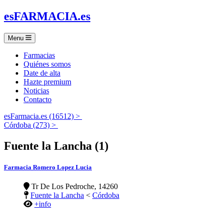
es
FARMACIA
.es
Menu
Farmacias
Quiénes somos
Date de alta
Hazte premium
Noticias
Contacto
esFarmacia.es (16512) >
Córdoba (273) >
Fuente la Lancha (1)
Farmacia Romero Lopez Lucia
Tr De Los Pedroche, 14260
Fuente la Lancha
<
Córdoba
+info