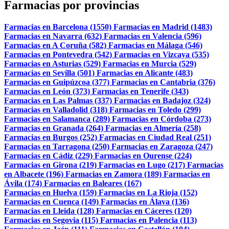
Farmacias por provincias
Farmacias en Barcelona (1550)
Farmacias en Madrid (1483)
Farmacias en Navarra (632)
Farmacias en Valencia (596)
Farmacias en A Coruña (582)
Farmacias en Málaga (546)
Farmacias en Pontevedra (542)
Farmacias en Vizcaya (535)
Farmacias en Asturias (529)
Farmacias en Murcia (529)
Farmacias en Sevilla (501)
Farmacias en Alicante (483)
Farmacias en Guipúzcoa (377)
Farmacias en Cantabria (376)
Farmacias en León (373)
Farmacias en Tenerife (343)
Farmacias en Las Palmas (337)
Farmacias en Badajoz (324)
Farmacias en Valladolid (318)
Farmacias en Toledo (299)
Farmacias en Salamanca (289)
Farmacias en Córdoba (273)
Farmacias en Granada (264)
Farmacias en Almería (258)
Farmacias en Burgos (252)
Farmacias en Ciudad Real (251)
Farmacias en Tarragona (250)
Farmacias en Zaragoza (247)
Farmacias en Cádiz (229)
Farmacias en Ourense (224)
Farmacias en Girona (219)
Farmacias en Lugo (217)
Farmacias
en Albacete (196)
Farmacias en Zamora (189)
Farmacias en
Ávila (174)
Farmacias en Baleares (167)
Farmacias en Huelva (159)
Farmacias en La Rioja (152)
Farmacias en Cuenca (149)
Farmacias en Álava (136)
Farmacias en Lleida (128)
Farmacias en Cáceres (120)
Farmacias en Segovia (115)
Farmacias en Palencia (113)