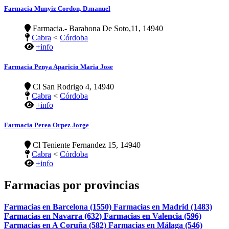
Farmacia Munyiz Cordon, D.manuel
Farmacia.- Barahona De Soto,11, 14940
Cabra
<
Córdoba
+info
Farmacia Penya Aparicio Maria Jose
Cl San Rodrigo 4, 14940
Cabra
<
Córdoba
+info
Farmacia Perea Orpez Jorge
Cl Teniente Fernandez 15, 14940
Cabra
<
Córdoba
+info
Farmacias por provincias
Farmacias en Barcelona (1550)
Farmacias en Madrid (1483)
Farmacias en Navarra (632)
Farmacias en Valencia (596)
Farmacias en A Coruña (582)
Farmacias en Málaga (546)