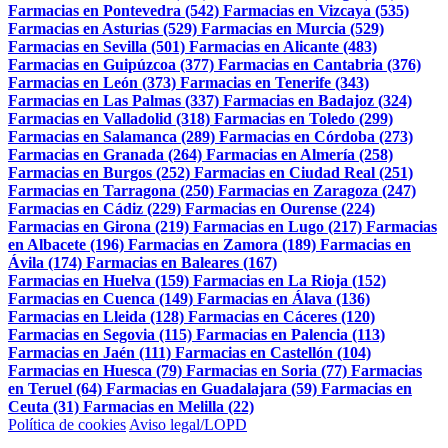
Farmacias en Pontevedra (542)
Farmacias en Vizcaya (535)
Farmacias en Asturias (529)
Farmacias en Murcia (529)
Farmacias en Sevilla (501)
Farmacias en Alicante (483)
Farmacias en Guipúzcoa (377)
Farmacias en Cantabria (376)
Farmacias en León (373)
Farmacias en Tenerife (343)
Farmacias en Las Palmas (337)
Farmacias en Badajoz (324)
Farmacias en Valladolid (318)
Farmacias en Toledo (299)
Farmacias en Salamanca (289)
Farmacias en Córdoba (273)
Farmacias en Granada (264)
Farmacias en Almería (258)
Farmacias en Burgos (252)
Farmacias en Ciudad Real (251)
Farmacias en Tarragona (250)
Farmacias en Zaragoza (247)
Farmacias en Cádiz (229)
Farmacias en Ourense (224)
Farmacias en Girona (219)
Farmacias en Lugo (217)
Farmacias
en Albacete (196)
Farmacias en Zamora (189)
Farmacias en
Ávila (174)
Farmacias en Baleares (167)
Farmacias en Huelva (159)
Farmacias en La Rioja (152)
Farmacias en Cuenca (149)
Farmacias en Álava (136)
Farmacias en Lleida (128)
Farmacias en Cáceres (120)
Farmacias en Segovia (115)
Farmacias en Palencia (113)
Farmacias en Jaén (111)
Farmacias en Castellón (104)
Farmacias en Huesca (79)
Farmacias en Soria (77)
Farmacias
en Teruel (64)
Farmacias en Guadalajara (59)
Farmacias en
Ceuta (31)
Farmacias en Melilla (22)
Política de cookies
Aviso legal/LOPD