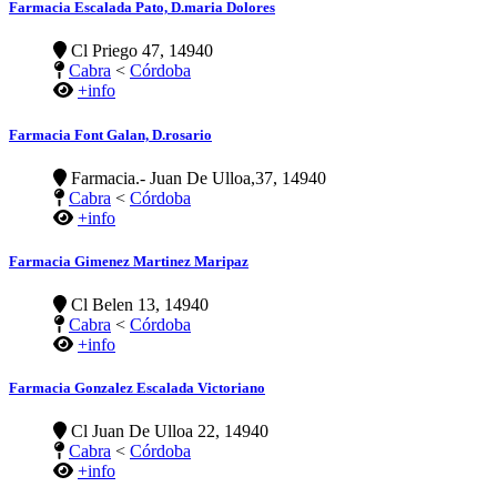
Farmacia Escalada Pato, D.maria Dolores
Cl Priego 47, 14940
Cabra
<
Córdoba
+info
Farmacia Font Galan, D.rosario
Farmacia.- Juan De Ulloa,37, 14940
Cabra
<
Córdoba
+info
Farmacia Gimenez Martinez Maripaz
Cl Belen 13, 14940
Cabra
<
Córdoba
+info
Farmacia Gonzalez Escalada Victoriano
Cl Juan De Ulloa 22, 14940
Cabra
<
Córdoba
+info