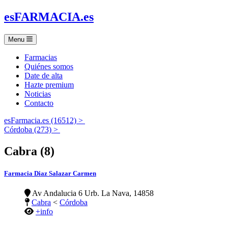
es
FARMACIA
.es
Menu
Farmacias
Quiénes somos
Date de alta
Hazte premium
Noticias
Contacto
esFarmacia.es (16512) >
Córdoba (273) >
Cabra (8)
Farmacia Diaz Salazar Carmen
Av Andalucia 6 Urb. La Nava, 14858
Cabra
<
Córdoba
+info