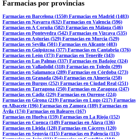
Farmacias por provincias
Farmacias en Barcelona (1550)
Farmacias en Madrid (1483)
Farmacias en Navarra (632)
Farmacias en Valencia (596)
Farmacias en A Coruña (582)
Farmacias en Málaga (546)
Farmacias en Pontevedra (542)
Farmacias en Vizcaya (535)
Farmacias en Asturias (529)
Farmacias en Murcia (529)
Farmacias en Sevilla (501)
Farmacias en Alicante (483)
Farmacias en Guipúzcoa (377)
Farmacias en Cantabria (376)
Farmacias en León (373)
Farmacias en Tenerife (343)
Farmacias en Las Palmas (337)
Farmacias en Badajoz (324)
Farmacias en Valladolid (318)
Farmacias en Toledo (299)
Farmacias en Salamanca (289)
Farmacias en Córdoba (273)
Farmacias en Granada (264)
Farmacias en Almería (258)
Farmacias en Burgos (252)
Farmacias en Ciudad Real (251)
Farmacias en Tarragona (250)
Farmacias en Zaragoza (247)
Farmacias en Cádiz (229)
Farmacias en Ourense (224)
Farmacias en Girona (219)
Farmacias en Lugo (217)
Farmacias
en Albacete (196)
Farmacias en Zamora (189)
Farmacias en
Ávila (174)
Farmacias en Baleares (167)
Farmacias en Huelva (159)
Farmacias en La Rioja (152)
Farmacias en Cuenca (149)
Farmacias en Álava (136)
Farmacias en Lleida (128)
Farmacias en Cáceres (120)
Farmacias en Segovia (115)
Farmacias en Palencia (113)