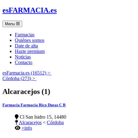
es
FARMACIA
.es
Menu
Farmacias
Quiénes somos
Date de alta
Hazte premium
Noticias
Contacto
esFarmacia.es (16512) >
Córdoba (273) >
Alcaracejos (1)
Farmacia Farmacia Rico Dueas C B
Cl San Isidro 15, 14480
Alcaracejos
<
Córdoba
+info