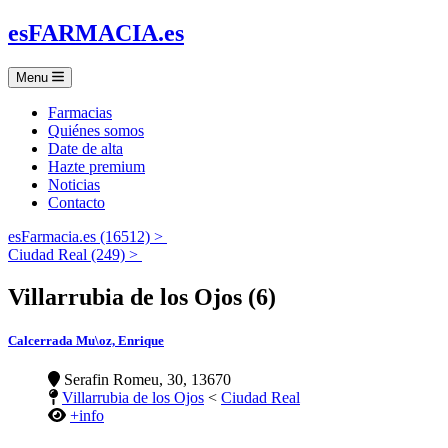
es
FARMACIA
.es
Menu
Farmacias
Quiénes somos
Date de alta
Hazte premium
Noticias
Contacto
esFarmacia.es (16512) >
Ciudad Real (249) >
Villarrubia de los Ojos (6)
Calcerrada Mu\oz, Enrique
Serafin Romeu, 30, 13670
Villarrubia de los Ojos
<
Ciudad Real
+info