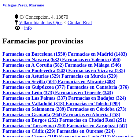
Villegas Perez, Mariano
C/ Concepcion, 4, 13670
Villarrubia de los Ojos
<
Ciudad Real
+info
Farmacias por provincias
Farmacias en Barcelona (1550)
Farmacias en Madrid (1483)
Farmacias en Navarra (632)
Farmacias en Valencia (596)
Farmacias en A Coruña (582)
Farmacias en Málaga (546)
Farmacias en Pontevedra (542)
Farmacias en Vizcaya (535)
Farmacias en Asturias (529)
Farmacias en Murcia (529)
Farmacias en Sevilla (501)
Farmacias en Alicante (483)
Farmacias en Guipúzcoa (377)
Farmacias en Cantabria (376)
Farmacias en León (373)
Farmacias en Tenerife (343)
Farmacias en Las Palmas (337)
Farmacias en Badajoz (324)
Farmacias en Valladolid (318)
Farmacias en Toledo (299)
Farmacias en Salamanca (289)
Farmacias en Córdoba (273)
Farmacias en Granada (264)
Farmacias en Almería (258)
Farmacias en Burgos (252)
Farmacias en Ciudad Real (251)
Farmacias en Tarragona (250)
Farmacias en Zaragoza (247)
Farmacias en Cádiz (229)
Farmacias en Ourense (224)
Farmacias en Girona (219)
Farmacias en Lugo (217)
Farmacias