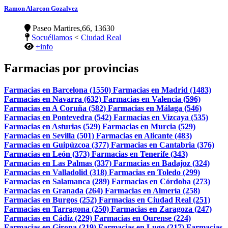
Ramon Alarcon Gozalvez
Paseo Martires,66, 13630
Socuéllamos
<
Ciudad Real
+info
Farmacias por provincias
Farmacias en Barcelona (1550)
Farmacias en Madrid (1483)
Farmacias en Navarra (632)
Farmacias en Valencia (596)
Farmacias en A Coruña (582)
Farmacias en Málaga (546)
Farmacias en Pontevedra (542)
Farmacias en Vizcaya (535)
Farmacias en Asturias (529)
Farmacias en Murcia (529)
Farmacias en Sevilla (501)
Farmacias en Alicante (483)
Farmacias en Guipúzcoa (377)
Farmacias en Cantabria (376)
Farmacias en León (373)
Farmacias en Tenerife (343)
Farmacias en Las Palmas (337)
Farmacias en Badajoz (324)
Farmacias en Valladolid (318)
Farmacias en Toledo (299)
Farmacias en Salamanca (289)
Farmacias en Córdoba (273)
Farmacias en Granada (264)
Farmacias en Almería (258)
Farmacias en Burgos (252)
Farmacias en Ciudad Real (251)
Farmacias en Tarragona (250)
Farmacias en Zaragoza (247)
Farmacias en Cádiz (229)
Farmacias en Ourense (224)
Farmacias en Girona (219)
Farmacias en Lugo (217)
Farmacias