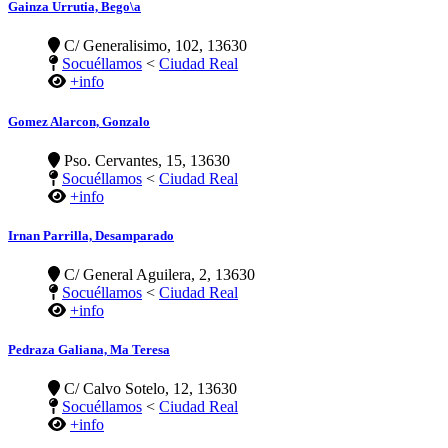
Gainza Urrutia, Bego\a
C/ Generalisimo, 102, 13630
Socuéllamos
<
Ciudad Real
+info
Gomez Alarcon, Gonzalo
Pso. Cervantes, 15, 13630
Socuéllamos
<
Ciudad Real
+info
Irnan Parrilla, Desamparado
C/ General Aguilera, 2, 13630
Socuéllamos
<
Ciudad Real
+info
Pedraza Galiana, Ma Teresa
C/ Calvo Sotelo, 12, 13630
Socuéllamos
<
Ciudad Real
+info