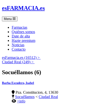
es
FARMACIA
.es
Menu
Farmacias
Quiénes somos
Date de alta
Hazte premium
Noticias
Contacto
esFarmacia.es (16512) >
Ciudad Real (249) >
Socuéllamos (6)
Barba Escudero, Isabel
Pza. Constitucion, 4, 13630
Socuéllamos
<
Ciudad Real
+info