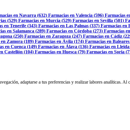
macias en Navarra (632)
Farmacias en Valencia (596)
Farmacias e
ias (529)
Farmacias en Murcia (529)
Farmacias en Sevilla (501)
Fa
s en Tenerife (343)
Farmacias en Las Palmas (337)
Farmacias en 
ias en Salamanca (289)
Farmacias en Córdoba (273)
Farmacias en
agona (250)
Farmacias en Zaragoza (247)
Farmacias en Cádiz (22
 en Zamora (189)
Farmacias en Ávila (174)
Farmacias en Baleares
as en Cuenca (149)
Farmacias en Álava (136)
Farmacias en Lleida
n Castellón (104)
Farmacias en Huesca (79)
Farmacias en Soria (7
navegación, adaptarse a tus preferencias y realizar labores analíticas. 