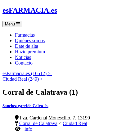
es
FARMACIA
.es
Menu
Farmacias
Quiénes somos
Date de alta
Hazte premium
Noticias
Contacto
esFarmacia.es (16512) >
Ciudad Real (249) >
Corral de Calatrava (1)
Sanchez-garrido Calvo -h.
Pza. Cardenal Monescillo, 7, 13190
Corral de Calatrava
<
Ciudad Real
+info