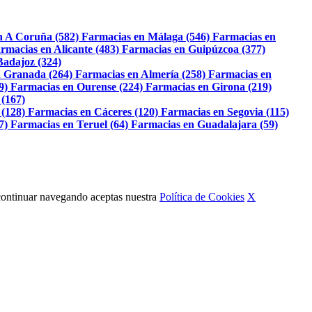
n A Coruña (582)
Farmacias en Málaga (546)
Farmacias en
rmacias en Alicante (483)
Farmacias en Guipúzcoa (377)
Badajoz (324)
 Granada (264)
Farmacias en Almería (258)
Farmacias en
9)
Farmacias en Ourense (224)
Farmacias en Girona (219)
 (167)
 (128)
Farmacias en Cáceres (120)
Farmacias en Segovia (115)
7)
Farmacias en Teruel (64)
Farmacias en Guadalajara (59)
Al continuar navegando aceptas nuestra
Política de Cookies
X