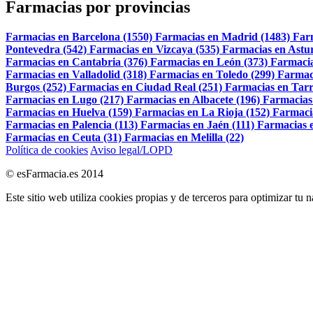
Farmacias por provincias
Farmacias en Barcelona (1550)
Farmacias en Madrid (1483)
Far
Pontevedra (542)
Farmacias en Vizcaya (535)
Farmacias en Astur
Farmacias en Cantabria (376)
Farmacias en León (373)
Farmacia
Farmacias en Valladolid (318)
Farmacias en Toledo (299)
Farmac
Burgos (252)
Farmacias en Ciudad Real (251)
Farmacias en Tarr
Farmacias en Lugo (217)
Farmacias en Albacete (196)
Farmacias
Farmacias en Huelva (159)
Farmacias en La Rioja (152)
Farmaci
Farmacias en Palencia (113)
Farmacias en Jaén (111)
Farmacias e
Farmacias en Ceuta (31)
Farmacias en Melilla (22)
Política de cookies
Aviso legal/LOPD
© esFarmacia.es 2014
Este sitio web utiliza cookies propias y de terceros para optimizar tu 