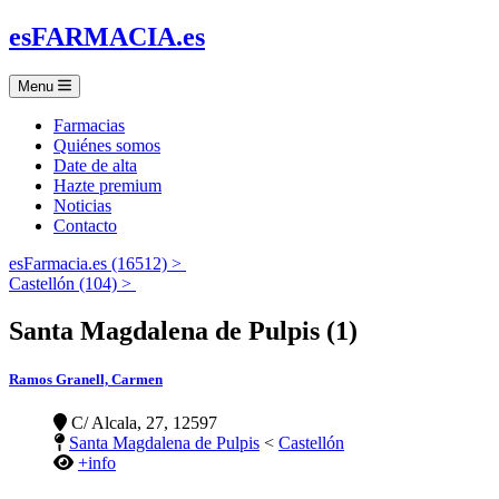
es
FARMACIA
.es
Menu
Farmacias
Quiénes somos
Date de alta
Hazte premium
Noticias
Contacto
esFarmacia.es (16512) >
Castellón (104) >
Santa Magdalena de Pulpis (1)
Ramos Granell, Carmen
C/ Alcala, 27, 12597
Santa Magdalena de Pulpis
<
Castellón
+info