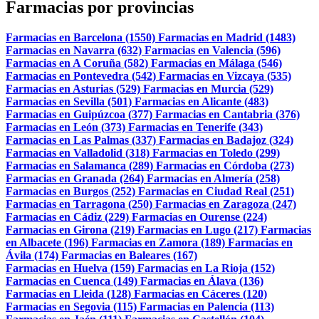
Farmacias por provincias
Farmacias en Barcelona (1550)
Farmacias en Madrid (1483)
Farmacias en Navarra (632)
Farmacias en Valencia (596)
Farmacias en A Coruña (582)
Farmacias en Málaga (546)
Farmacias en Pontevedra (542)
Farmacias en Vizcaya (535)
Farmacias en Asturias (529)
Farmacias en Murcia (529)
Farmacias en Sevilla (501)
Farmacias en Alicante (483)
Farmacias en Guipúzcoa (377)
Farmacias en Cantabria (376)
Farmacias en León (373)
Farmacias en Tenerife (343)
Farmacias en Las Palmas (337)
Farmacias en Badajoz (324)
Farmacias en Valladolid (318)
Farmacias en Toledo (299)
Farmacias en Salamanca (289)
Farmacias en Córdoba (273)
Farmacias en Granada (264)
Farmacias en Almería (258)
Farmacias en Burgos (252)
Farmacias en Ciudad Real (251)
Farmacias en Tarragona (250)
Farmacias en Zaragoza (247)
Farmacias en Cádiz (229)
Farmacias en Ourense (224)
Farmacias en Girona (219)
Farmacias en Lugo (217)
Farmacias
en Albacete (196)
Farmacias en Zamora (189)
Farmacias en
Ávila (174)
Farmacias en Baleares (167)
Farmacias en Huelva (159)
Farmacias en La Rioja (152)
Farmacias en Cuenca (149)
Farmacias en Álava (136)
Farmacias en Lleida (128)
Farmacias en Cáceres (120)
Farmacias en Segovia (115)
Farmacias en Palencia (113)