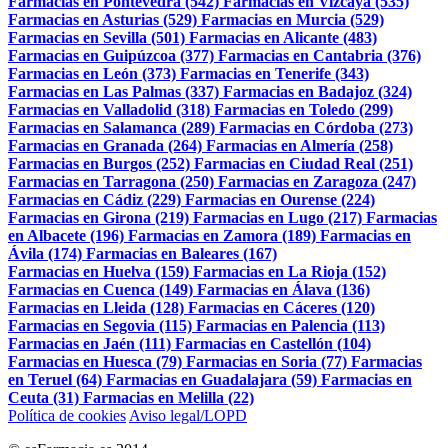
Farmacias en Pontevedra (542)
Farmacias en Vizcaya (535)
Farmacias en Asturias (529)
Farmacias en Murcia (529)
Farmacias en Sevilla (501)
Farmacias en Alicante (483)
Farmacias en Guipúzcoa (377)
Farmacias en Cantabria (376)
Farmacias en León (373)
Farmacias en Tenerife (343)
Farmacias en Las Palmas (337)
Farmacias en Badajoz (324)
Farmacias en Valladolid (318)
Farmacias en Toledo (299)
Farmacias en Salamanca (289)
Farmacias en Córdoba (273)
Farmacias en Granada (264)
Farmacias en Almería (258)
Farmacias en Burgos (252)
Farmacias en Ciudad Real (251)
Farmacias en Tarragona (250)
Farmacias en Zaragoza (247)
Farmacias en Cádiz (229)
Farmacias en Ourense (224)
Farmacias en Girona (219)
Farmacias en Lugo (217)
Farmacias
en Albacete (196)
Farmacias en Zamora (189)
Farmacias en
Ávila (174)
Farmacias en Baleares (167)
Farmacias en Huelva (159)
Farmacias en La Rioja (152)
Farmacias en Cuenca (149)
Farmacias en Álava (136)
Farmacias en Lleida (128)
Farmacias en Cáceres (120)
Farmacias en Segovia (115)
Farmacias en Palencia (113)
Farmacias en Jaén (111)
Farmacias en Castellón (104)
Farmacias en Huesca (79)
Farmacias en Soria (77)
Farmacias
en Teruel (64)
Farmacias en Guadalajara (59)
Farmacias en
Ceuta (31)
Farmacias en Melilla (22)
Política de cookies
Aviso legal/LOPD