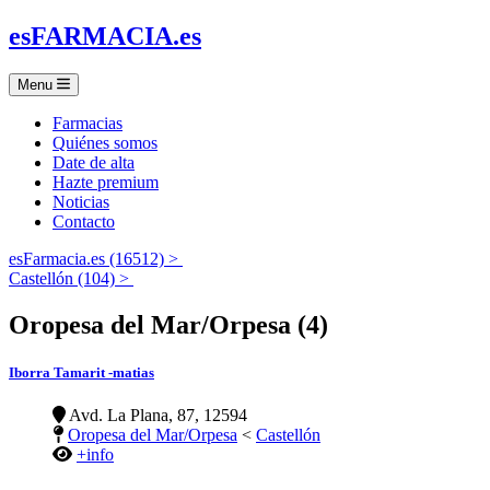
es
FARMACIA
.es
Menu
Farmacias
Quiénes somos
Date de alta
Hazte premium
Noticias
Contacto
esFarmacia.es (16512) >
Castellón (104) >
Oropesa del Mar/Orpesa (4)
Iborra Tamarit -matias
Avd. La Plana, 87, 12594
Oropesa del Mar/Orpesa
<
Castellón
+info