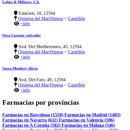
Lahoz & Millares, C.b.
Estacion, 10, 12594
Oropesa del Mar/Orpesa
<
Castellón
+info
Osca Casasus -salvador
Avd. Del Mediterraneo, 45, 12594
Oropesa del Mar/Orpesa
<
Castellón
+info
Saera Monfort, Alicia
Avd. Del Faro, 49, 12594
Oropesa del Mar/Orpesa
<
Castellón
+info
Farmacias por provincias
Farmacias en Barcelona (1550)
Farmacias en Madrid (1483)
Farmacias en Navarra (632)
Farmacias en Valencia (596)
Farmacias en A Coruña (582)
Farmacias en Málaga (546)