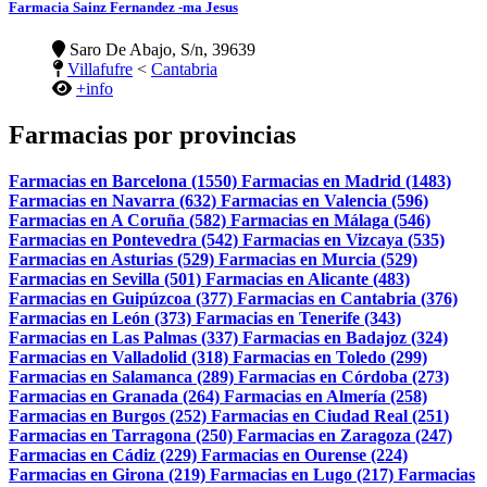
Farmacia Sainz Fernandez -ma Jesus
Saro De Abajo, S/n, 39639
Villafufre
<
Cantabria
+info
Farmacias por provincias
Farmacias en Barcelona (1550)
Farmacias en Madrid (1483)
Farmacias en Navarra (632)
Farmacias en Valencia (596)
Farmacias en A Coruña (582)
Farmacias en Málaga (546)
Farmacias en Pontevedra (542)
Farmacias en Vizcaya (535)
Farmacias en Asturias (529)
Farmacias en Murcia (529)
Farmacias en Sevilla (501)
Farmacias en Alicante (483)
Farmacias en Guipúzcoa (377)
Farmacias en Cantabria (376)
Farmacias en León (373)
Farmacias en Tenerife (343)
Farmacias en Las Palmas (337)
Farmacias en Badajoz (324)
Farmacias en Valladolid (318)
Farmacias en Toledo (299)
Farmacias en Salamanca (289)
Farmacias en Córdoba (273)
Farmacias en Granada (264)
Farmacias en Almería (258)
Farmacias en Burgos (252)
Farmacias en Ciudad Real (251)
Farmacias en Tarragona (250)
Farmacias en Zaragoza (247)
Farmacias en Cádiz (229)
Farmacias en Ourense (224)
Farmacias en Girona (219)
Farmacias en Lugo (217)
Farmacias