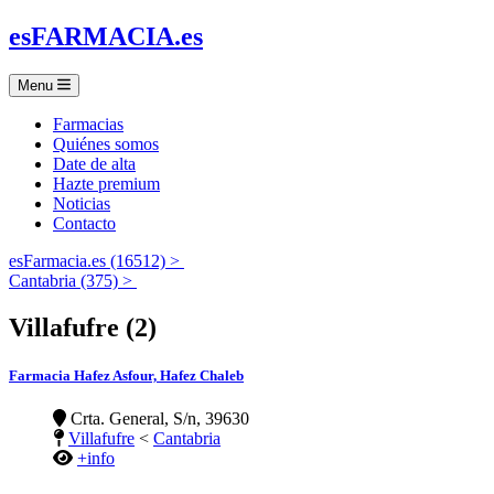
es
FARMACIA
.es
Menu
Farmacias
Quiénes somos
Date de alta
Hazte premium
Noticias
Contacto
esFarmacia.es (16512) >
Cantabria (375) >
Villafufre (2)
Farmacia Hafez Asfour, Hafez Chaleb
Crta. General, S/n, 39630
Villafufre
<
Cantabria
+info