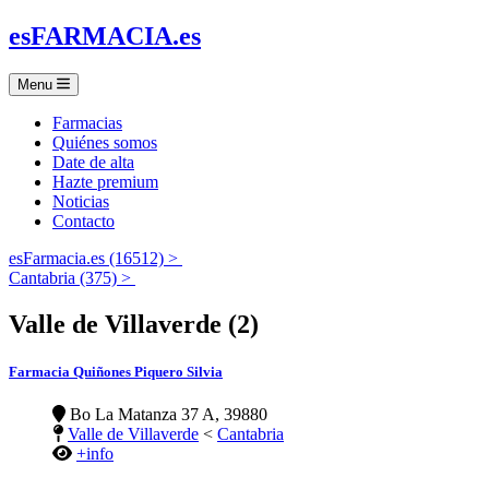
es
FARMACIA
.es
Menu
Farmacias
Quiénes somos
Date de alta
Hazte premium
Noticias
Contacto
esFarmacia.es (16512) >
Cantabria (375) >
Valle de Villaverde (2)
Farmacia Quiñones Piquero Silvia
Bo La Matanza 37 A, 39880
Valle de Villaverde
<
Cantabria
+info