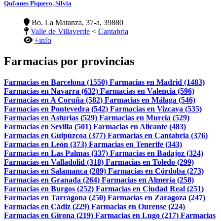
Qui\ones Piquero, Silvia
Bo. La Matanza, 37-a, 39880
Valle de Villaverde
<
Cantabria
+info
Farmacias por provincias
Farmacias en Barcelona (1550)
Farmacias en Madrid (1483)
Farmacias en Navarra (632)
Farmacias en Valencia (596)
Farmacias en A Coruña (582)
Farmacias en Málaga (546)
Farmacias en Pontevedra (542)
Farmacias en Vizcaya (535)
Farmacias en Asturias (529)
Farmacias en Murcia (529)
Farmacias en Sevilla (501)
Farmacias en Alicante (483)
Farmacias en Guipúzcoa (377)
Farmacias en Cantabria (376)
Farmacias en León (373)
Farmacias en Tenerife (343)
Farmacias en Las Palmas (337)
Farmacias en Badajoz (324)
Farmacias en Valladolid (318)
Farmacias en Toledo (299)
Farmacias en Salamanca (289)
Farmacias en Córdoba (273)
Farmacias en Granada (264)
Farmacias en Almería (258)
Farmacias en Burgos (252)
Farmacias en Ciudad Real (251)
Farmacias en Tarragona (250)
Farmacias en Zaragoza (247)
Farmacias en Cádiz (229)
Farmacias en Ourense (224)
Farmacias en Girona (219)
Farmacias en Lugo (217)
Farmacias