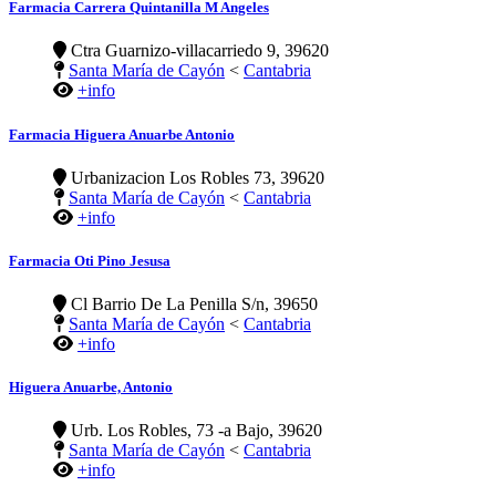
Farmacia Carrera Quintanilla M Angeles
Ctra Guarnizo-villacarriedo 9, 39620
Santa María de Cayón
<
Cantabria
+info
Farmacia Higuera Anuarbe Antonio
Urbanizacion Los Robles 73, 39620
Santa María de Cayón
<
Cantabria
+info
Farmacia Oti Pino Jesusa
Cl Barrio De La Penilla S/n, 39650
Santa María de Cayón
<
Cantabria
+info
Higuera Anuarbe, Antonio
Urb. Los Robles, 73 -a Bajo, 39620
Santa María de Cayón
<
Cantabria
+info