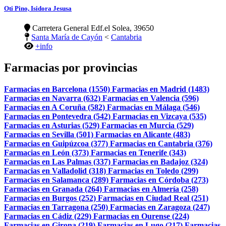
Oti Pino, Isidora Jesusa
Carretera General Edf.el Solea, 39650
Santa María de Cayón
<
Cantabria
+info
Farmacias por provincias
Farmacias en Barcelona (1550)
Farmacias en Madrid (1483)
Farmacias en Navarra (632)
Farmacias en Valencia (596)
Farmacias en A Coruña (582)
Farmacias en Málaga (546)
Farmacias en Pontevedra (542)
Farmacias en Vizcaya (535)
Farmacias en Asturias (529)
Farmacias en Murcia (529)
Farmacias en Sevilla (501)
Farmacias en Alicante (483)
Farmacias en Guipúzcoa (377)
Farmacias en Cantabria (376)
Farmacias en León (373)
Farmacias en Tenerife (343)
Farmacias en Las Palmas (337)
Farmacias en Badajoz (324)
Farmacias en Valladolid (318)
Farmacias en Toledo (299)
Farmacias en Salamanca (289)
Farmacias en Córdoba (273)
Farmacias en Granada (264)
Farmacias en Almería (258)
Farmacias en Burgos (252)
Farmacias en Ciudad Real (251)
Farmacias en Tarragona (250)
Farmacias en Zaragoza (247)
Farmacias en Cádiz (229)
Farmacias en Ourense (224)
Farmacias en Girona (219)
Farmacias en Lugo (217)
Farmacias