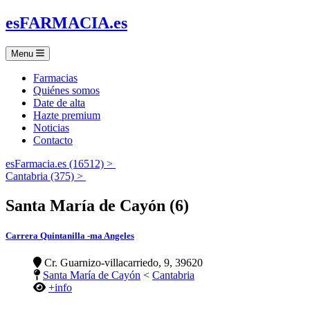
es
FARMACIA
.es
Menu
Farmacias
Quiénes somos
Date de alta
Hazte premium
Noticias
Contacto
esFarmacia.es (16512) >
Cantabria (375) >
Santa María de Cayón (6)
Carrera Quintanilla -ma Angeles
Cr. Guarnizo-villacarriedo, 9, 39620
Santa María de Cayón
<
Cantabria
+info