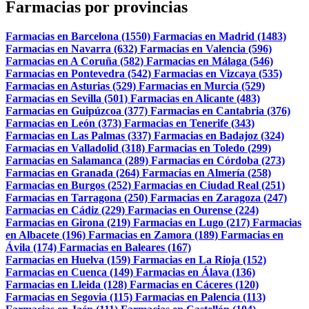
Farmacias por provincias
Farmacias en Barcelona (1550)
Farmacias en Madrid (1483)
Farmacias en Navarra (632)
Farmacias en Valencia (596)
Farmacias en A Coruña (582)
Farmacias en Málaga (546)
Farmacias en Pontevedra (542)
Farmacias en Vizcaya (535)
Farmacias en Asturias (529)
Farmacias en Murcia (529)
Farmacias en Sevilla (501)
Farmacias en Alicante (483)
Farmacias en Guipúzcoa (377)
Farmacias en Cantabria (376)
Farmacias en León (373)
Farmacias en Tenerife (343)
Farmacias en Las Palmas (337)
Farmacias en Badajoz (324)
Farmacias en Valladolid (318)
Farmacias en Toledo (299)
Farmacias en Salamanca (289)
Farmacias en Córdoba (273)
Farmacias en Granada (264)
Farmacias en Almería (258)
Farmacias en Burgos (252)
Farmacias en Ciudad Real (251)
Farmacias en Tarragona (250)
Farmacias en Zaragoza (247)
Farmacias en Cádiz (229)
Farmacias en Ourense (224)
Farmacias en Girona (219)
Farmacias en Lugo (217)
Farmacias
en Albacete (196)
Farmacias en Zamora (189)
Farmacias en
Ávila (174)
Farmacias en Baleares (167)
Farmacias en Huelva (159)
Farmacias en La Rioja (152)
Farmacias en Cuenca (149)
Farmacias en Álava (136)
Farmacias en Lleida (128)
Farmacias en Cáceres (120)
Farmacias en Segovia (115)
Farmacias en Palencia (113)