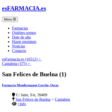
es
FARMACIA
.es
Menu
Farmacias
Quiénes somos
Date de alta
Hazte premium
Noticias
Contacto
esFarmacia.es (16512) >
Cantabria (375) >
San Felices de Buelna (1)
Farmacia Mendicouague Corcho, Oscar
C/ Jaim, S/n, 39409
San Felices de Buelna
<
Cantabria
+info