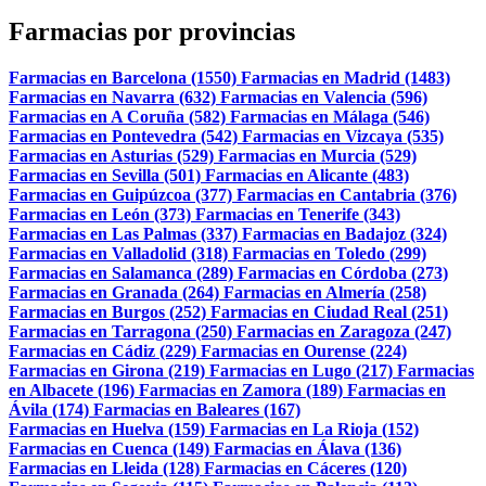
Farmacias por provincias
Farmacias en Barcelona (1550)
Farmacias en Madrid (1483)
Farmacias en Navarra (632)
Farmacias en Valencia (596)
Farmacias en A Coruña (582)
Farmacias en Málaga (546)
Farmacias en Pontevedra (542)
Farmacias en Vizcaya (535)
Farmacias en Asturias (529)
Farmacias en Murcia (529)
Farmacias en Sevilla (501)
Farmacias en Alicante (483)
Farmacias en Guipúzcoa (377)
Farmacias en Cantabria (376)
Farmacias en León (373)
Farmacias en Tenerife (343)
Farmacias en Las Palmas (337)
Farmacias en Badajoz (324)
Farmacias en Valladolid (318)
Farmacias en Toledo (299)
Farmacias en Salamanca (289)
Farmacias en Córdoba (273)
Farmacias en Granada (264)
Farmacias en Almería (258)
Farmacias en Burgos (252)
Farmacias en Ciudad Real (251)
Farmacias en Tarragona (250)
Farmacias en Zaragoza (247)
Farmacias en Cádiz (229)
Farmacias en Ourense (224)
Farmacias en Girona (219)
Farmacias en Lugo (217)
Farmacias
en Albacete (196)
Farmacias en Zamora (189)
Farmacias en
Ávila (174)
Farmacias en Baleares (167)
Farmacias en Huelva (159)
Farmacias en La Rioja (152)
Farmacias en Cuenca (149)
Farmacias en Álava (136)
Farmacias en Lleida (128)
Farmacias en Cáceres (120)