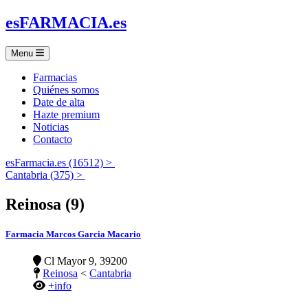
es
FARMACIA
.es
Menu
Farmacias
Quiénes somos
Date de alta
Hazte premium
Noticias
Contacto
esFarmacia.es (16512) >
Cantabria (375) >
Reinosa (9)
Farmacia Marcos Garcia Macario
Cl Mayor 9, 39200
Reinosa
<
Cantabria
+info