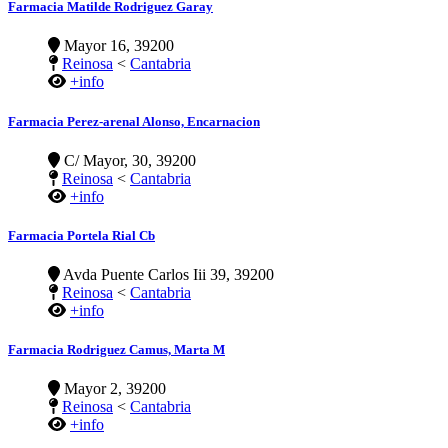
Farmacia Matilde Rodriguez Garay
Mayor 16, 39200
Reinosa
<
Cantabria
+info
Farmacia Perez-arenal Alonso, Encarnacion
C/ Mayor, 30, 39200
Reinosa
<
Cantabria
+info
Farmacia Portela Rial Cb
Avda Puente Carlos Iii 39, 39200
Reinosa
<
Cantabria
+info
Farmacia Rodriguez Camus, Marta M
Mayor 2, 39200
Reinosa
<
Cantabria
+info