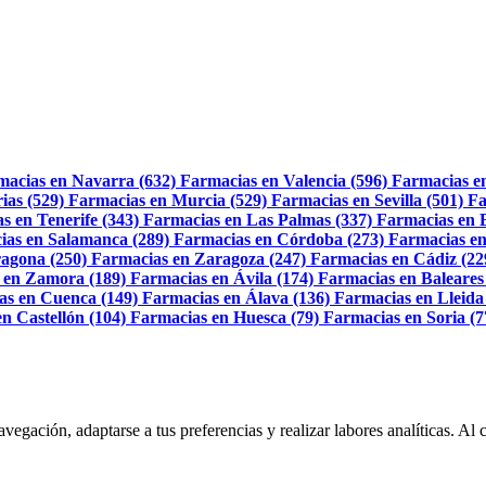
macias en Navarra (632)
Farmacias en Valencia (596)
Farmacias e
ias (529)
Farmacias en Murcia (529)
Farmacias en Sevilla (501)
Fa
s en Tenerife (343)
Farmacias en Las Palmas (337)
Farmacias en 
ias en Salamanca (289)
Farmacias en Córdoba (273)
Farmacias en
agona (250)
Farmacias en Zaragoza (247)
Farmacias en Cádiz (22
 en Zamora (189)
Farmacias en Ávila (174)
Farmacias en Baleares
as en Cuenca (149)
Farmacias en Álava (136)
Farmacias en Lleida
n Castellón (104)
Farmacias en Huesca (79)
Farmacias en Soria (7
navegación, adaptarse a tus preferencias y realizar labores analíticas. 