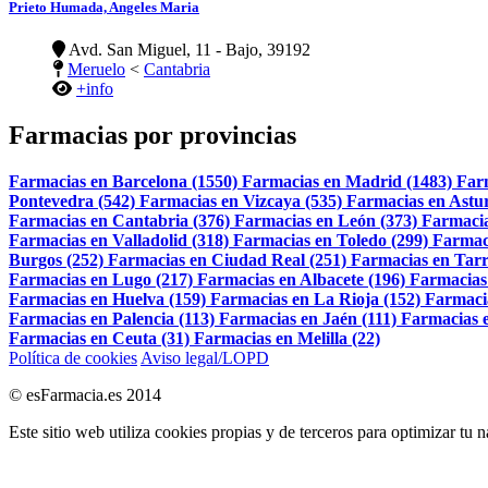
Prieto Humada, Angeles Maria
Avd. San Miguel, 11 - Bajo, 39192
Meruelo
<
Cantabria
+info
Farmacias por provincias
Farmacias en Barcelona (1550)
Farmacias en Madrid (1483)
Far
Pontevedra (542)
Farmacias en Vizcaya (535)
Farmacias en Astur
Farmacias en Cantabria (376)
Farmacias en León (373)
Farmacia
Farmacias en Valladolid (318)
Farmacias en Toledo (299)
Farmac
Burgos (252)
Farmacias en Ciudad Real (251)
Farmacias en Tarr
Farmacias en Lugo (217)
Farmacias en Albacete (196)
Farmacias
Farmacias en Huelva (159)
Farmacias en La Rioja (152)
Farmaci
Farmacias en Palencia (113)
Farmacias en Jaén (111)
Farmacias e
Farmacias en Ceuta (31)
Farmacias en Melilla (22)
Política de cookies
Aviso legal/LOPD
© esFarmacia.es 2014
Este sitio web utiliza cookies propias y de terceros para optimizar tu 