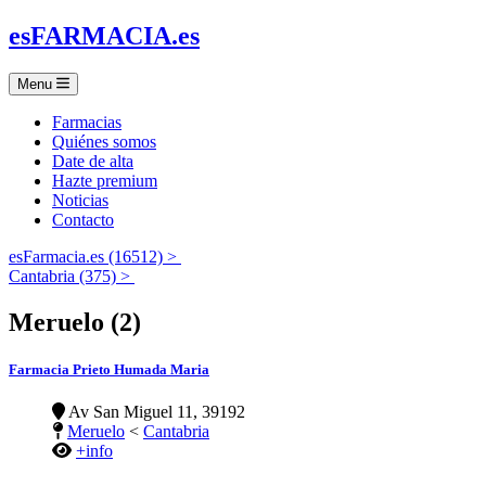
es
FARMACIA
.es
Menu
Farmacias
Quiénes somos
Date de alta
Hazte premium
Noticias
Contacto
esFarmacia.es (16512) >
Cantabria (375) >
Meruelo (2)
Farmacia Prieto Humada Maria
Av San Miguel 11, 39192
Meruelo
<
Cantabria
+info