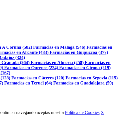
n A Coruña (582)
Farmacias en Málaga (546)
Farmacias en
rmacias en Alicante (483)
Farmacias en Guipúzcoa (377)
Badajoz (324)
 Granada (264)
Farmacias en Almería (258)
Farmacias en
9)
Farmacias en Ourense (224)
Farmacias en Girona (219)
 (167)
 (128)
Farmacias en Cáceres (120)
Farmacias en Segovia (115)
7)
Farmacias en Teruel (64)
Farmacias en Guadalajara (59)
Al continuar navegando aceptas nuestra
Política de Cookies
X