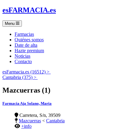
es
FARMACIA
.es
Menu
Farmacias
Quiénes somos
Date de alta
Hazte premium
Noticias
Contacto
esFarmacia.es (16512) >
Cantabria (375) >
Mazcuerras (1)
Farmacia Aja Solano, Maria
Carretera, S/n, 39509
Mazcuerras
<
Cantabria
+info