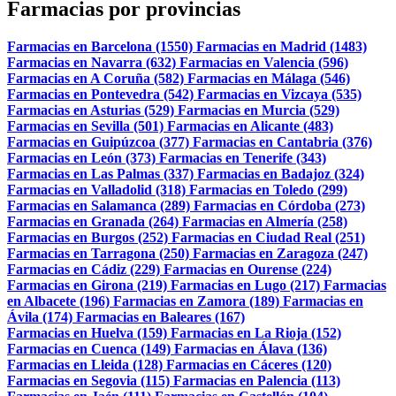
Farmacias por provincias
Farmacias en Barcelona (1550)
Farmacias en Madrid (1483)
Farmacias en Navarra (632)
Farmacias en Valencia (596)
Farmacias en A Coruña (582)
Farmacias en Málaga (546)
Farmacias en Pontevedra (542)
Farmacias en Vizcaya (535)
Farmacias en Asturias (529)
Farmacias en Murcia (529)
Farmacias en Sevilla (501)
Farmacias en Alicante (483)
Farmacias en Guipúzcoa (377)
Farmacias en Cantabria (376)
Farmacias en León (373)
Farmacias en Tenerife (343)
Farmacias en Las Palmas (337)
Farmacias en Badajoz (324)
Farmacias en Valladolid (318)
Farmacias en Toledo (299)
Farmacias en Salamanca (289)
Farmacias en Córdoba (273)
Farmacias en Granada (264)
Farmacias en Almería (258)
Farmacias en Burgos (252)
Farmacias en Ciudad Real (251)
Farmacias en Tarragona (250)
Farmacias en Zaragoza (247)
Farmacias en Cádiz (229)
Farmacias en Ourense (224)
Farmacias en Girona (219)
Farmacias en Lugo (217)
Farmacias
en Albacete (196)
Farmacias en Zamora (189)
Farmacias en
Ávila (174)
Farmacias en Baleares (167)
Farmacias en Huelva (159)
Farmacias en La Rioja (152)
Farmacias en Cuenca (149)
Farmacias en Álava (136)
Farmacias en Lleida (128)
Farmacias en Cáceres (120)
Farmacias en Segovia (115)
Farmacias en Palencia (113)