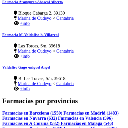
Farmacia Aranguren Abascal Alberto
Bloque Cabarga 2, 39130
Marina de Cudeyo
<
Cantabria
+info
Farmacia M. Valdaliso-b. Villareal
Las Torcas, S/n, 39618
Marina de Cudeyo
<
Cantabria
+info
Valdaliso Gago -miguel Angel
B. Las Torcas, S/n, 39618
Marina de Cudeyo
<
Cantabria
+info
Farmacias por provincias
Farmacias en Barcelona (1550)
Farmacias en Madrid (1483)
Farmacias en Navarra (632)
Farmacias en Valencia (596)
Farmacias en A Coruña (582)
Farmacias en Málaga (546)