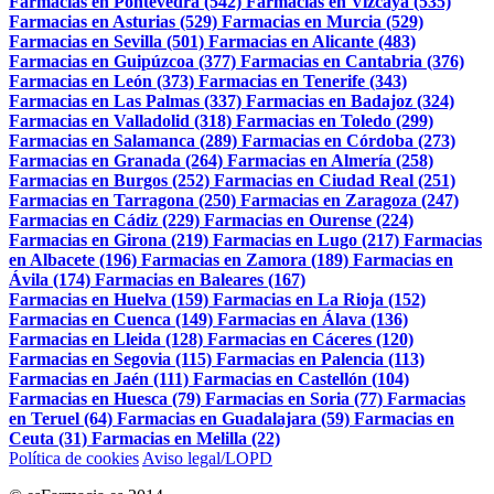
Farmacias en Pontevedra (542)
Farmacias en Vizcaya (535)
Farmacias en Asturias (529)
Farmacias en Murcia (529)
Farmacias en Sevilla (501)
Farmacias en Alicante (483)
Farmacias en Guipúzcoa (377)
Farmacias en Cantabria (376)
Farmacias en León (373)
Farmacias en Tenerife (343)
Farmacias en Las Palmas (337)
Farmacias en Badajoz (324)
Farmacias en Valladolid (318)
Farmacias en Toledo (299)
Farmacias en Salamanca (289)
Farmacias en Córdoba (273)
Farmacias en Granada (264)
Farmacias en Almería (258)
Farmacias en Burgos (252)
Farmacias en Ciudad Real (251)
Farmacias en Tarragona (250)
Farmacias en Zaragoza (247)
Farmacias en Cádiz (229)
Farmacias en Ourense (224)
Farmacias en Girona (219)
Farmacias en Lugo (217)
Farmacias
en Albacete (196)
Farmacias en Zamora (189)
Farmacias en
Ávila (174)
Farmacias en Baleares (167)
Farmacias en Huelva (159)
Farmacias en La Rioja (152)
Farmacias en Cuenca (149)
Farmacias en Álava (136)
Farmacias en Lleida (128)
Farmacias en Cáceres (120)
Farmacias en Segovia (115)
Farmacias en Palencia (113)
Farmacias en Jaén (111)
Farmacias en Castellón (104)
Farmacias en Huesca (79)
Farmacias en Soria (77)
Farmacias
en Teruel (64)
Farmacias en Guadalajara (59)
Farmacias en
Ceuta (31)
Farmacias en Melilla (22)
Política de cookies
Aviso legal/LOPD