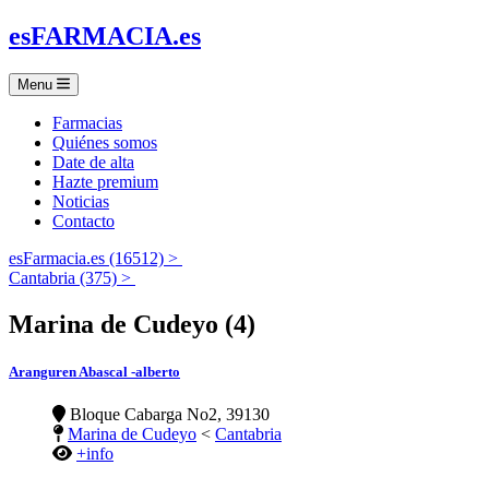
es
FARMACIA
.es
Menu
Farmacias
Quiénes somos
Date de alta
Hazte premium
Noticias
Contacto
esFarmacia.es (16512) >
Cantabria (375) >
Marina de Cudeyo (4)
Aranguren Abascal -alberto
Bloque Cabarga No2, 39130
Marina de Cudeyo
<
Cantabria
+info