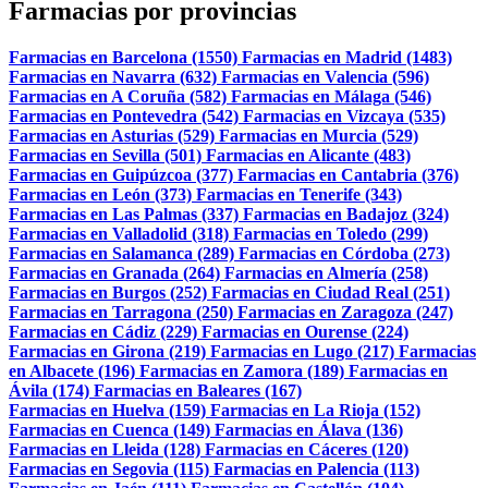
Farmacias por provincias
Farmacias en Barcelona (1550)
Farmacias en Madrid (1483)
Farmacias en Navarra (632)
Farmacias en Valencia (596)
Farmacias en A Coruña (582)
Farmacias en Málaga (546)
Farmacias en Pontevedra (542)
Farmacias en Vizcaya (535)
Farmacias en Asturias (529)
Farmacias en Murcia (529)
Farmacias en Sevilla (501)
Farmacias en Alicante (483)
Farmacias en Guipúzcoa (377)
Farmacias en Cantabria (376)
Farmacias en León (373)
Farmacias en Tenerife (343)
Farmacias en Las Palmas (337)
Farmacias en Badajoz (324)
Farmacias en Valladolid (318)
Farmacias en Toledo (299)
Farmacias en Salamanca (289)
Farmacias en Córdoba (273)
Farmacias en Granada (264)
Farmacias en Almería (258)
Farmacias en Burgos (252)
Farmacias en Ciudad Real (251)
Farmacias en Tarragona (250)
Farmacias en Zaragoza (247)
Farmacias en Cádiz (229)
Farmacias en Ourense (224)
Farmacias en Girona (219)
Farmacias en Lugo (217)
Farmacias
en Albacete (196)
Farmacias en Zamora (189)
Farmacias en
Ávila (174)
Farmacias en Baleares (167)
Farmacias en Huelva (159)
Farmacias en La Rioja (152)
Farmacias en Cuenca (149)
Farmacias en Álava (136)
Farmacias en Lleida (128)
Farmacias en Cáceres (120)
Farmacias en Segovia (115)
Farmacias en Palencia (113)