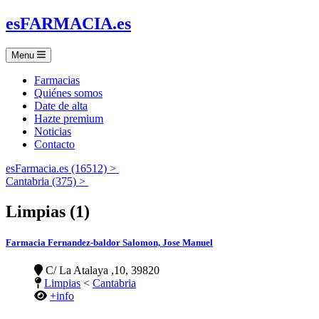
es
FARMACIA
.es
Menu
Farmacias
Quiénes somos
Date de alta
Hazte premium
Noticias
Contacto
esFarmacia.es (16512) >
Cantabria (375) >
Limpias (1)
Farmacia Fernandez-baldor Salomon, Jose Manuel
C/ La Atalaya ,10, 39820
Limpias
<
Cantabria
+info