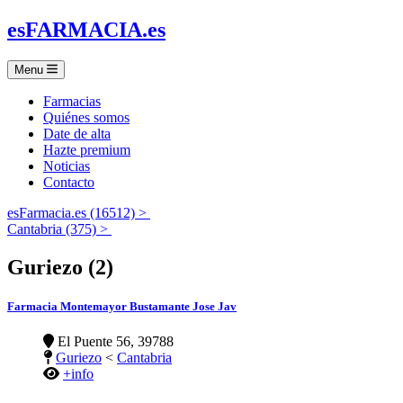
es
FARMACIA
.es
Menu
Farmacias
Quiénes somos
Date de alta
Hazte premium
Noticias
Contacto
esFarmacia.es (16512) >
Cantabria (375) >
Guriezo (2)
Farmacia Montemayor Bustamante Jose Jav
El Puente 56, 39788
Guriezo
<
Cantabria
+info