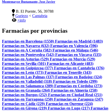
Montemayor Bustamante, Jose Javier
B. El Puente, 56, 39788
Guriezo
<
Cantabria
+info
Farmacias por provincias
Farmacias en Barcelona (1550)
Farmacias en Madrid (1483)
Farmacias en Navarra (632)
Farmacias en Valencia (596)
Farmacias en A Coruña (582)
Farmacias en Málaga (546)
Farmacias en Pontevedra (542)
Farmacias en Vizcaya (535)
Farmacias en Asturias (529)
Farmacias en Murcia (529)
Farmacias en Sevilla (501)
Farmacias en Alicante (483)
Farmacias en Guipúzcoa (377)
Farmacias en Cantabria (376)
Farmacias en León (373)
Farmacias en Tenerife (343)
Farmacias en Las Palmas (337)
Farmacias en Badajoz (324)
Farmacias en Valladolid (318)
Farmacias en Toledo (299)
Farmacias en Salamanca (289)
Farmacias en Córdoba (273)
Farmacias en Granada (264)
Farmacias en Almería (258)
Farmacias en Burgos (252)
Farmacias en Ciudad Real (251)
Farmacias en Tarragona (250)
Farmacias en Zaragoza (247)
Farmacias en Cádiz (229)
Farmacias en Ourense (224)
Farmacias en Girona (219)
Farmacias en Lugo (217)
Farmacias