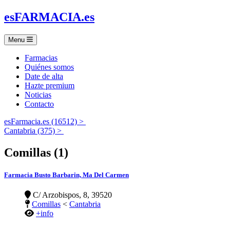
es
FARMACIA
.es
Menu
Farmacias
Quiénes somos
Date de alta
Hazte premium
Noticias
Contacto
esFarmacia.es (16512) >
Cantabria (375) >
Comillas (1)
Farmacia Busto Barbarin, Ma Del Carmen
C/ Arzobispos, 8, 39520
Comillas
<
Cantabria
+info