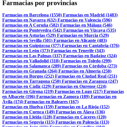
Farmacias por provincias
Farmacias en Barcelona (1550)
Farmacias en Madrid (1483)
Farmacias en Navarra (632)
Farmacias en Valencia (596)
Farmacias en A Coruña (582)
Farmacias en Málaga (546)
Farmacias en Pontevedra (542)
Farmacias en Vizcaya (535)
Farmacias en Asturias (529)
Farmacias en Murcia (529)
Farmacias en Sevilla (501)
Farmacias en Alicante (483)
Farmacias en Guipúzcoa (377)
Farmacias en Cantabria (376)
Farmacias en León (373)
Farmacias en Tenerife (343)
Farmacias en Las Palmas (337)
Farmacias en Badajoz (324)
Farmacias en Valladolid (318)
Farmacias en Toledo (299)
Farmacias en Salamanca (289)
Farmacias en Córdoba (273)
Farmacias en Granada (264)
Farmacias en Almería (258)
Farmacias en Burgos (252)
Farmacias en Ciudad Real (251)
Farmacias en Tarragona (250)
Farmacias en Zaragoza (247)
Farmacias en Cádiz (229)
Farmacias en Ourense (224)
Farmacias en Girona (219)
Farmacias en Lugo (217)
Farmacias
en Albacete (196)
Farmacias en Zamora (189)
Farmacias en
Ávila (174)
Farmacias en Baleares (167)
Farmacias en Huelva (159)
Farmacias en La Rioja (152)
Farmacias en Cuenca (149)
Farmacias en Álava (136)
Farmacias en Lleida (128)
Farmacias en Cáceres (120)
Farmacias en Segovia (115)
Farmacias en Palencia (113)