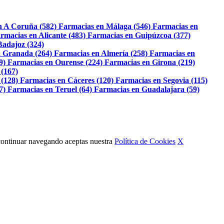
n A Coruña (582)
Farmacias en Málaga (546)
Farmacias en
rmacias en Alicante (483)
Farmacias en Guipúzcoa (377)
Badajoz (324)
 Granada (264)
Farmacias en Almería (258)
Farmacias en
9)
Farmacias en Ourense (224)
Farmacias en Girona (219)
 (167)
 (128)
Farmacias en Cáceres (120)
Farmacias en Segovia (115)
7)
Farmacias en Teruel (64)
Farmacias en Guadalajara (59)
Al continuar navegando aceptas nuestra
Política de Cookies
X