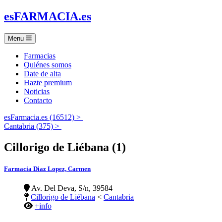
es
FARMACIA
.es
Menu
Farmacias
Quiénes somos
Date de alta
Hazte premium
Noticias
Contacto
esFarmacia.es (16512) >
Cantabria (375) >
Cillorigo de Liébana (1)
Farmacia Diaz Lopez, Carmen
Av. Del Deva, S/n, 39584
Cillorigo de Liébana
<
Cantabria
+info