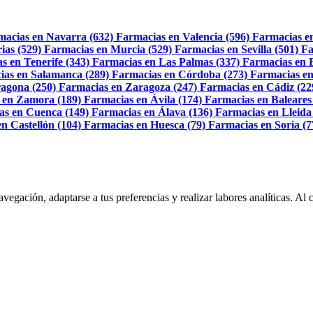
macias en Navarra (632)
Farmacias en Valencia (596)
Farmacias e
ias (529)
Farmacias en Murcia (529)
Farmacias en Sevilla (501)
Fa
s en Tenerife (343)
Farmacias en Las Palmas (337)
Farmacias en 
ias en Salamanca (289)
Farmacias en Córdoba (273)
Farmacias en
agona (250)
Farmacias en Zaragoza (247)
Farmacias en Cádiz (22
 en Zamora (189)
Farmacias en Ávila (174)
Farmacias en Baleares
as en Cuenca (149)
Farmacias en Álava (136)
Farmacias en Lleida
n Castellón (104)
Farmacias en Huesca (79)
Farmacias en Soria (7
navegación, adaptarse a tus preferencias y realizar labores analíticas. 