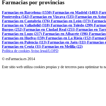
Farmacias por provincias
Farmacias en Barcelona (1550)
Farmacias en Madrid (1483)
Far
Pontevedra (542)
Farmacias en Vizcaya (535)
Farmacias en Astur
Farmacias en Cantabria (376)
Farmacias en León (373)
Farmacia
Farmacias en Valladolid (318)
Farmacias en Toledo (299)
Farmac
Burgos (252)
Farmacias en Ciudad Real (251)
Farmacias en Tarr
Farmacias en Lugo (217)
Farmacias en Albacete (196)
Farmacias
Farmacias en Huelva (159)
Farmacias en La Rioja (152)
Farmaci
Farmacias en Palencia (113)
Farmacias en Jaén (111)
Farmacias e
Farmacias en Ceuta (31)
Farmacias en Melilla (22)
Política de cookies
Aviso legal/LOPD
© esFarmacia.es 2014
Este sitio web utiliza cookies propias y de terceros para optimizar tu 