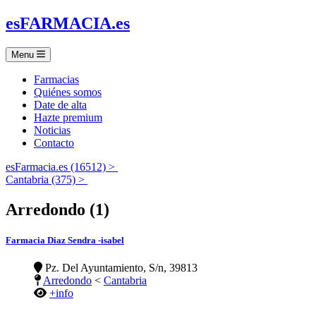
es
FARMACIA
.es
Menu
Farmacias
Quiénes somos
Date de alta
Hazte premium
Noticias
Contacto
esFarmacia.es (16512) >
Cantabria (375) >
Arredondo (1)
Farmacia Diaz Sendra -isabel
Pz. Del Ayuntamiento, S/n, 39813
Arredondo
<
Cantabria
+info