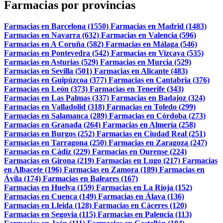
Farmacias por provincias
Farmacias en Barcelona (1550)
Farmacias en Madrid (1483)
Farmacias en Navarra (632)
Farmacias en Valencia (596)
Farmacias en A Coruña (582)
Farmacias en Málaga (546)
Farmacias en Pontevedra (542)
Farmacias en Vizcaya (535)
Farmacias en Asturias (529)
Farmacias en Murcia (529)
Farmacias en Sevilla (501)
Farmacias en Alicante (483)
Farmacias en Guipúzcoa (377)
Farmacias en Cantabria (376)
Farmacias en León (373)
Farmacias en Tenerife (343)
Farmacias en Las Palmas (337)
Farmacias en Badajoz (324)
Farmacias en Valladolid (318)
Farmacias en Toledo (299)
Farmacias en Salamanca (289)
Farmacias en Córdoba (273)
Farmacias en Granada (264)
Farmacias en Almería (258)
Farmacias en Burgos (252)
Farmacias en Ciudad Real (251)
Farmacias en Tarragona (250)
Farmacias en Zaragoza (247)
Farmacias en Cádiz (229)
Farmacias en Ourense (224)
Farmacias en Girona (219)
Farmacias en Lugo (217)
Farmacias
en Albacete (196)
Farmacias en Zamora (189)
Farmacias en
Ávila (174)
Farmacias en Baleares (167)
Farmacias en Huelva (159)
Farmacias en La Rioja (152)
Farmacias en Cuenca (149)
Farmacias en Álava (136)
Farmacias en Lleida (128)
Farmacias en Cáceres (120)
Farmacias en Segovia (115)
Farmacias en Palencia (113)