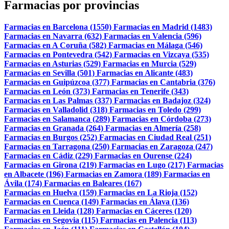
Farmacias por provincias
Farmacias en Barcelona (1550)
Farmacias en Madrid (1483)
Farmacias en Navarra (632)
Farmacias en Valencia (596)
Farmacias en A Coruña (582)
Farmacias en Málaga (546)
Farmacias en Pontevedra (542)
Farmacias en Vizcaya (535)
Farmacias en Asturias (529)
Farmacias en Murcia (529)
Farmacias en Sevilla (501)
Farmacias en Alicante (483)
Farmacias en Guipúzcoa (377)
Farmacias en Cantabria (376)
Farmacias en León (373)
Farmacias en Tenerife (343)
Farmacias en Las Palmas (337)
Farmacias en Badajoz (324)
Farmacias en Valladolid (318)
Farmacias en Toledo (299)
Farmacias en Salamanca (289)
Farmacias en Córdoba (273)
Farmacias en Granada (264)
Farmacias en Almería (258)
Farmacias en Burgos (252)
Farmacias en Ciudad Real (251)
Farmacias en Tarragona (250)
Farmacias en Zaragoza (247)
Farmacias en Cádiz (229)
Farmacias en Ourense (224)
Farmacias en Girona (219)
Farmacias en Lugo (217)
Farmacias
en Albacete (196)
Farmacias en Zamora (189)
Farmacias en
Ávila (174)
Farmacias en Baleares (167)
Farmacias en Huelva (159)
Farmacias en La Rioja (152)
Farmacias en Cuenca (149)
Farmacias en Álava (136)
Farmacias en Lleida (128)
Farmacias en Cáceres (120)
Farmacias en Segovia (115)
Farmacias en Palencia (113)