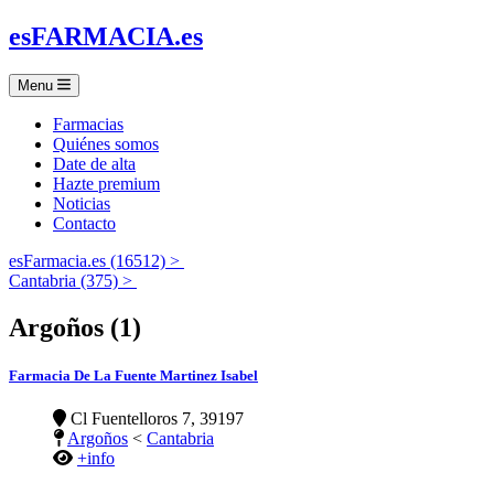
es
FARMACIA
.es
Menu
Farmacias
Quiénes somos
Date de alta
Hazte premium
Noticias
Contacto
esFarmacia.es (16512) >
Cantabria (375) >
Argoños (1)
Farmacia De La Fuente Martinez Isabel
Cl Fuentelloros 7, 39197
Argoños
<
Cantabria
+info