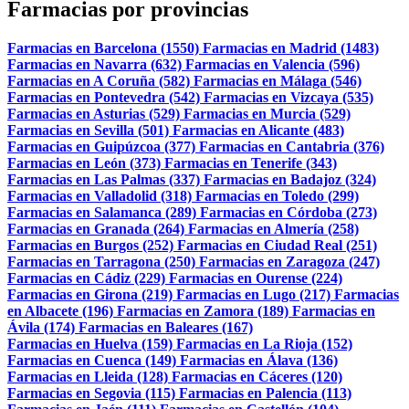
Farmacias por provincias
Farmacias en Barcelona (1550)
Farmacias en Madrid (1483)
Farmacias en Navarra (632)
Farmacias en Valencia (596)
Farmacias en A Coruña (582)
Farmacias en Málaga (546)
Farmacias en Pontevedra (542)
Farmacias en Vizcaya (535)
Farmacias en Asturias (529)
Farmacias en Murcia (529)
Farmacias en Sevilla (501)
Farmacias en Alicante (483)
Farmacias en Guipúzcoa (377)
Farmacias en Cantabria (376)
Farmacias en León (373)
Farmacias en Tenerife (343)
Farmacias en Las Palmas (337)
Farmacias en Badajoz (324)
Farmacias en Valladolid (318)
Farmacias en Toledo (299)
Farmacias en Salamanca (289)
Farmacias en Córdoba (273)
Farmacias en Granada (264)
Farmacias en Almería (258)
Farmacias en Burgos (252)
Farmacias en Ciudad Real (251)
Farmacias en Tarragona (250)
Farmacias en Zaragoza (247)
Farmacias en Cádiz (229)
Farmacias en Ourense (224)
Farmacias en Girona (219)
Farmacias en Lugo (217)
Farmacias
en Albacete (196)
Farmacias en Zamora (189)
Farmacias en
Ávila (174)
Farmacias en Baleares (167)
Farmacias en Huelva (159)
Farmacias en La Rioja (152)
Farmacias en Cuenca (149)
Farmacias en Álava (136)
Farmacias en Lleida (128)
Farmacias en Cáceres (120)
Farmacias en Segovia (115)
Farmacias en Palencia (113)