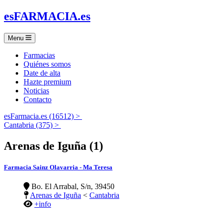
es
FARMACIA
.es
Menu
Farmacias
Quiénes somos
Date de alta
Hazte premium
Noticias
Contacto
esFarmacia.es (16512) >
Cantabria (375) >
Arenas de Iguña (1)
Farmacia Sainz Olavarria - Ma Teresa
Bo. El Arrabal, S/n, 39450
Arenas de Iguña
<
Cantabria
+info