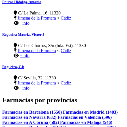
Porras Hidalgo, Antonia
C/ La Palma, 16, 11320
Jimena de la Frontera
<
Cádiz
+info
Regueira Mauriz, Victor J
C/ Los Chorros, S/n (bda. Est), 11330
Jimena de la Frontera
<
Cádiz
+info
Regueira, C.b
C/ Sevilla, 32, 11330
Jimena de la Frontera
<
Cádiz
+info
Farmacias por provincias
Farmacias en Barcelona (1550)
Farmacias en Madrid (1483)
Farmacias en Navarra (632)
Farmacias en Valencia (596)
Farmacias en A Coruña (582)
Farmacias en Málaga (546)