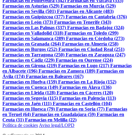
Farmacias en Pontevedra (542)
Farmacias en Vizcaya (535)
Farmacias en Asturias (529)
Farmacias en Murcia (529)
Farmacias en Sevilla (501)
Farmacias en Alicante (483)
Farmacias en Guipúzcoa (377)
Farmacias en Cantabria (376)
Farmacias en León (373)
Farmacias en Tenerife (343)
Farmacias en Las Palmas (337)
Farmacias en Badajoz (324)
Farmacias en Valladolid (318)
Farmacias en Toledo (299)
Farmacias en Salamanca (289)
Farmacias en Córdoba (273)
Farmacias en Granada (264)
Farmacias en Almería (258)
Farmacias en Burgos (252)
Farmacias en Ciudad Real (251)
Farmacias en Tarragona (250)
Farmacias en Zaragoza (247)
Farmacias en Cádiz (229)
Farmacias en Ourense (224)
Farmacias en Girona (219)
Farmacias en Lugo (217)
Farmacias
en Albacete (196)
Farmacias en Zamora (189)
Farmacias en
Ávila (174)
Farmacias en Baleares (167)
Farmacias en Huelva (159)
Farmacias en La Rioja (152)
Farmacias en Cuenca (149)
Farmacias en Álava (136)
Farmacias en Lleida (128)
Farmacias en Cáceres (120)
Farmacias en Segovia (115)
Farmacias en Palencia (113)
Farmacias en Jaén (111)
Farmacias en Castellón (104)
Farmacias en Huesca (79)
Farmacias en Soria (77)
Farmacias
en Teruel (64)
Farmacias en Guadalajara (59)
Farmacias en
Ceuta (31)
Farmacias en Melilla (22)
Política de cookies
Aviso legal/LOPD