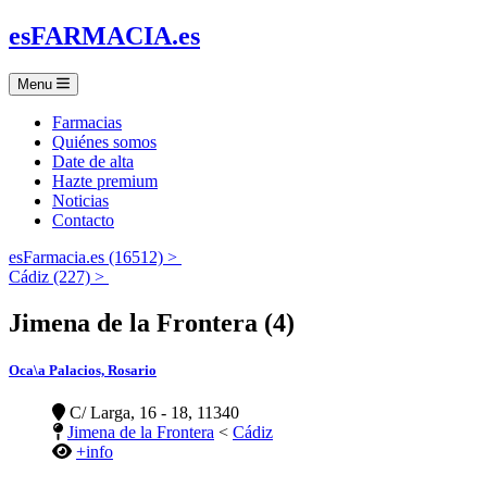
es
FARMACIA
.es
Menu
Farmacias
Quiénes somos
Date de alta
Hazte premium
Noticias
Contacto
esFarmacia.es (16512) >
Cádiz (227) >
Jimena de la Frontera (4)
Oca\a Palacios, Rosario
C/ Larga, 16 - 18, 11340
Jimena de la Frontera
<
Cádiz
+info