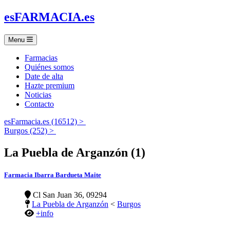
es
FARMACIA
.es
Menu
Farmacias
Quiénes somos
Date de alta
Hazte premium
Noticias
Contacto
esFarmacia.es (16512) >
Burgos (252) >
La Puebla de Arganzón (1)
Farmacia Ibarra Bardueta Maite
Cl San Juan 36, 09294
La Puebla de Arganzón
<
Burgos
+info