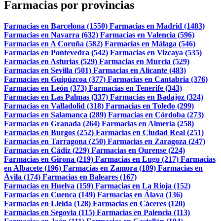
Farmacias por provincias
Farmacias en Barcelona (1550)
Farmacias en Madrid (1483)
Farmacias en Navarra (632)
Farmacias en Valencia (596)
Farmacias en A Coruña (582)
Farmacias en Málaga (546)
Farmacias en Pontevedra (542)
Farmacias en Vizcaya (535)
Farmacias en Asturias (529)
Farmacias en Murcia (529)
Farmacias en Sevilla (501)
Farmacias en Alicante (483)
Farmacias en Guipúzcoa (377)
Farmacias en Cantabria (376)
Farmacias en León (373)
Farmacias en Tenerife (343)
Farmacias en Las Palmas (337)
Farmacias en Badajoz (324)
Farmacias en Valladolid (318)
Farmacias en Toledo (299)
Farmacias en Salamanca (289)
Farmacias en Córdoba (273)
Farmacias en Granada (264)
Farmacias en Almería (258)
Farmacias en Burgos (252)
Farmacias en Ciudad Real (251)
Farmacias en Tarragona (250)
Farmacias en Zaragoza (247)
Farmacias en Cádiz (229)
Farmacias en Ourense (224)
Farmacias en Girona (219)
Farmacias en Lugo (217)
Farmacias
en Albacete (196)
Farmacias en Zamora (189)
Farmacias en
Ávila (174)
Farmacias en Baleares (167)
Farmacias en Huelva (159)
Farmacias en La Rioja (152)
Farmacias en Cuenca (149)
Farmacias en Álava (136)
Farmacias en Lleida (128)
Farmacias en Cáceres (120)
Farmacias en Segovia (115)
Farmacias en Palencia (113)