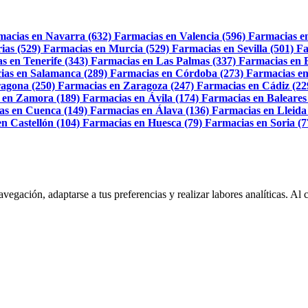
macias en Navarra (632)
Farmacias en Valencia (596)
Farmacias e
ias (529)
Farmacias en Murcia (529)
Farmacias en Sevilla (501)
Fa
s en Tenerife (343)
Farmacias en Las Palmas (337)
Farmacias en 
ias en Salamanca (289)
Farmacias en Córdoba (273)
Farmacias en
agona (250)
Farmacias en Zaragoza (247)
Farmacias en Cádiz (22
 en Zamora (189)
Farmacias en Ávila (174)
Farmacias en Baleares
as en Cuenca (149)
Farmacias en Álava (136)
Farmacias en Lleida
n Castellón (104)
Farmacias en Huesca (79)
Farmacias en Soria (7
navegación, adaptarse a tus preferencias y realizar labores analíticas. 