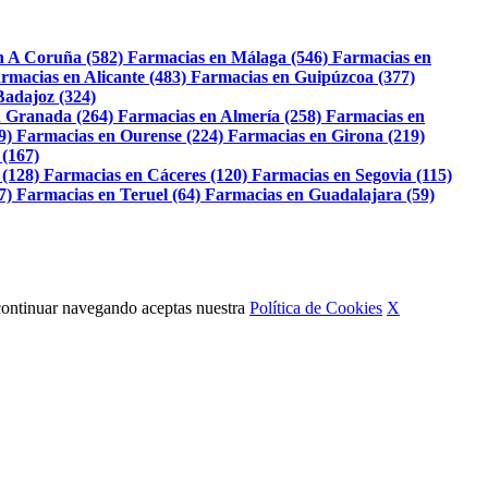
n A Coruña (582)
Farmacias en Málaga (546)
Farmacias en
rmacias en Alicante (483)
Farmacias en Guipúzcoa (377)
Badajoz (324)
 Granada (264)
Farmacias en Almería (258)
Farmacias en
9)
Farmacias en Ourense (224)
Farmacias en Girona (219)
 (167)
 (128)
Farmacias en Cáceres (120)
Farmacias en Segovia (115)
7)
Farmacias en Teruel (64)
Farmacias en Guadalajara (59)
Al continuar navegando aceptas nuestra
Política de Cookies
X