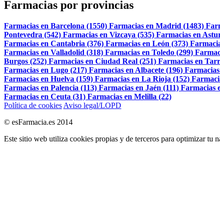
Farmacias por provincias
Farmacias en Barcelona (1550)
Farmacias en Madrid (1483)
Far
Pontevedra (542)
Farmacias en Vizcaya (535)
Farmacias en Astur
Farmacias en Cantabria (376)
Farmacias en León (373)
Farmacia
Farmacias en Valladolid (318)
Farmacias en Toledo (299)
Farmac
Burgos (252)
Farmacias en Ciudad Real (251)
Farmacias en Tarr
Farmacias en Lugo (217)
Farmacias en Albacete (196)
Farmacias
Farmacias en Huelva (159)
Farmacias en La Rioja (152)
Farmaci
Farmacias en Palencia (113)
Farmacias en Jaén (111)
Farmacias e
Farmacias en Ceuta (31)
Farmacias en Melilla (22)
Política de cookies
Aviso legal/LOPD
© esFarmacia.es 2014
Este sitio web utiliza cookies propias y de terceros para optimizar tu 