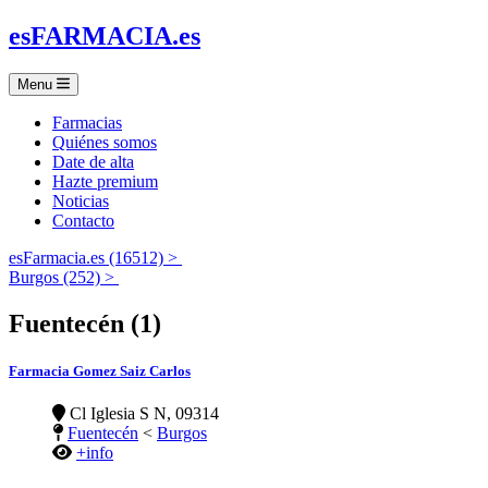
es
FARMACIA
.es
Menu
Farmacias
Quiénes somos
Date de alta
Hazte premium
Noticias
Contacto
esFarmacia.es (16512) >
Burgos (252) >
Fuentecén (1)
Farmacia Gomez Saiz Carlos
Cl Iglesia S N, 09314
Fuentecén
<
Burgos
+info