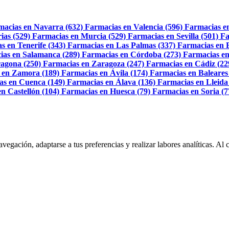
macias en Navarra (632)
Farmacias en Valencia (596)
Farmacias e
ias (529)
Farmacias en Murcia (529)
Farmacias en Sevilla (501)
Fa
s en Tenerife (343)
Farmacias en Las Palmas (337)
Farmacias en 
ias en Salamanca (289)
Farmacias en Córdoba (273)
Farmacias en
agona (250)
Farmacias en Zaragoza (247)
Farmacias en Cádiz (22
 en Zamora (189)
Farmacias en Ávila (174)
Farmacias en Baleares
as en Cuenca (149)
Farmacias en Álava (136)
Farmacias en Lleida
n Castellón (104)
Farmacias en Huesca (79)
Farmacias en Soria (7
navegación, adaptarse a tus preferencias y realizar labores analíticas. 