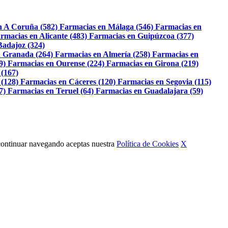
n A Coruña (582)
Farmacias en Málaga (546)
Farmacias en
rmacias en Alicante (483)
Farmacias en Guipúzcoa (377)
Badajoz (324)
 Granada (264)
Farmacias en Almería (258)
Farmacias en
9)
Farmacias en Ourense (224)
Farmacias en Girona (219)
 (167)
 (128)
Farmacias en Cáceres (120)
Farmacias en Segovia (115)
7)
Farmacias en Teruel (64)
Farmacias en Guadalajara (59)
Al continuar navegando aceptas nuestra
Política de Cookies
X