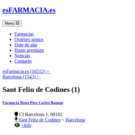
es
FARMACIA
.es
Menu
Farmacias
Quiénes somos
Date de alta
Hazte premium
Noticias
Contacto
esFarmacia.es (16512) >
Barcelona (1543) >
Sant Feliu de Codines (1)
Farmacia Botet Piro Carles Ramon
Cl Barcelona 1, 08182
Sant Feliu de Codines
<
Barcelona
+info