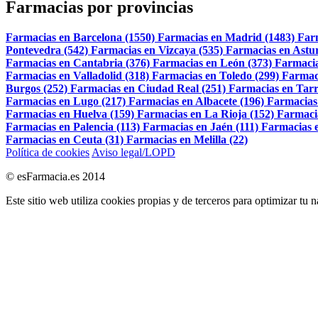
Farmacias por provincias
Farmacias en Barcelona (1550)
Farmacias en Madrid (1483)
Far
Pontevedra (542)
Farmacias en Vizcaya (535)
Farmacias en Astur
Farmacias en Cantabria (376)
Farmacias en León (373)
Farmacia
Farmacias en Valladolid (318)
Farmacias en Toledo (299)
Farmac
Burgos (252)
Farmacias en Ciudad Real (251)
Farmacias en Tarr
Farmacias en Lugo (217)
Farmacias en Albacete (196)
Farmacias
Farmacias en Huelva (159)
Farmacias en La Rioja (152)
Farmaci
Farmacias en Palencia (113)
Farmacias en Jaén (111)
Farmacias e
Farmacias en Ceuta (31)
Farmacias en Melilla (22)
Política de cookies
Aviso legal/LOPD
© esFarmacia.es 2014
Este sitio web utiliza cookies propias y de terceros para optimizar tu 